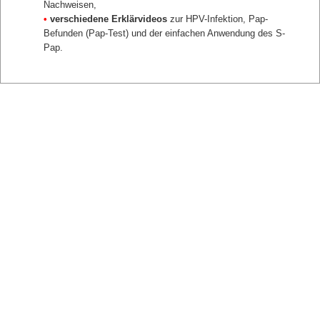
Teilzeit-Servicekraft Snackbar und Kaffeestation
Nachweisen,
zurück
•
verschiedene Erklärvideos
zur HPV-Infektion, Pap-
Befunden (Pap-Test) und der einfachen Anwendung des S-
Pap.