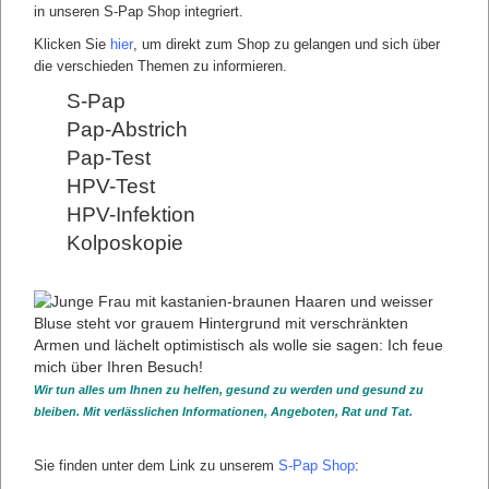
in unseren S-Pap Shop integriert.
Klicken Sie
hier
, um direkt zum Shop zu gelangen und sich über
die verschieden Themen zu informieren.
S-Pap
Pap-Abstrich
Pap-Test
HPV-Test
"Meine Dysplasie konnte mit einem Laser
HPV-Infektion
schonend behandelt werden, und das
Kolposkopie
Risiko für eine Frühgeburt war so kaum
gestiegen."
Sichere Diagnostik Leitlinien Kolposkop und Laser im
OP Konisation und Frühgeburt
DYSPLASIE-BEHANDLUNG LEITLINIENGERECHT IN
EINER S-PAP PRAXIS
Wir tun alles um Ihnen zu helfen, gesund zu werden und gesund zu
bleiben. Mit verlässlichen Informationen, Angeboten, Rat und Tat.
Sichere Diagnostik vor der Behandlung
Leitlinien
Kolposkop und Laser im OP
Sie finden unter dem Link zu unserem
S-Pap Shop
:
Konisation und Frühgeburt