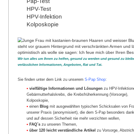
Pap-Test
Schwangerschaft
HPV-Test
Kinderwunsch
Vorsorge
HPV-Infektion
Krebs
Kolposkopie
Wechseljahre
Auswahl von Zeitschriften
zurück
Wir tun alles um Ihnen zu helfen, gesund zu werden und gesund zu bleibe
verlässlichen Informationen, Angeboten, Rat und Tat.
Sie finden unter dem Link zu unserem
S-Pap Shop
:
•
vielfältige Informationen und Lösungen
zu HPV-Infektion
Gebärmutterhalskrebs, die Krebsfrüherkennung (Vorsorge),
Kolposkopie,
•
einen
Blog
mit ausgewählten typischen Schicksalen von Fr
unserer Praxis (anonymisiert), die dem S-Pap besonders dank
und auf dessen Sicherheit nie mehr verzichten wollen,
•
FAQ´s
zu unseren Themen,
•
über 120 leicht verständliche Artikel
zu Vorsorge, Abstrich