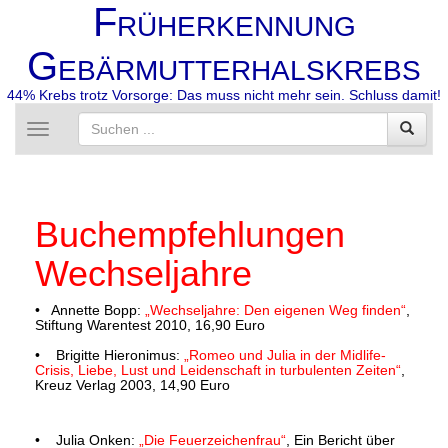
F
RÜHERKENNUNG
G
EBÄRMUTTERHALSKREBS
44% Krebs trotz Vorsorge: Das muss nicht mehr sein. Schluss damit!
Toggle
navigation
Buchempfehlungen
Wechseljahre
• Annette Bopp:
„Wechseljahre: Den eigenen Weg finden“
,
Stiftung Warentest 2010, 16,90 Euro
• Brigitte Hieronimus:
„Romeo und Julia in der Midlife-
Crisis, Liebe, Lust und Leidenschaft in turbulenten Zeiten“
,
Kreuz Verlag 2003, 14,90 Euro
• Julia Onken:
„Die Feuerzeichenfrau“
, Ein Bericht über