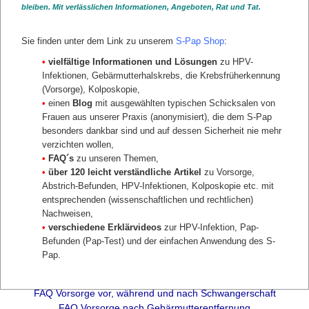
FAQ HPV-Test, HPV-Infektion und Co-Testung
bleiben. Mit verlässlichen Informationen, Angeboten, Rat und Tat.
FAQ Mein Frauenarzt
FAQ Das Vertrauen in die Krankenkasse und das
Gesundheitssystem
Sie finden unter dem Link zu unserem
S-Pap Shop
:
FAQ Inhalt und Leistungen bei der Vorsorge
•
vielfältige Informationen und Lösungen
zu HPV-
FAQ Änderung der Vorsorge ab 2020
Infektionen, Gebärmutterhalskrebs, die Krebsfrüherkennung
FAQ Pap-Test bzw. Gynäkologischer Abstrich
(Vorsorge), Kolposkopie,
FAQ Pap-Test Befunde und Pap-Gruppen
•
einen
Blog
mit ausgewählten typischen Schicksalen von
FAQ Auffällige Befunde bzw. Krebsvorstufen
Frauen aus unserer Praxis (anonymisiert), die dem S-Pap
FAQ Kolposkopie und Dysplasie-Sprechstunde
besonders dankbar sind und auf dessen Sicherheit nie mehr
FAQ Konisation und Konisation vermeiden
verzichten wollen,
FAQ Schonende und Konservative Behandlung von
•
FAQ´s
zu unseren Themen,
Krebsvorstufen
•
über 120 leicht verständliche Artikel
zu Vorsorge,
FAQ Selbstheilung sicher überwachen
Abstrich-Befunden, HPV-Infektionen, Kolposkopie etc. mit
FAQ Biomarker bei Auffälligkeiten bzw. Krebsvorstufen
entsprechenden (wissenschaftlichen und rechtlichen)
FAQ Vorsorge nach HPV-Test
Nachweisen,
FAQ Vorsorge nach HPV-Impfung
•
verschiedene Erklärvideos
zur HPV-Infektion, Pap-
FAQ Gebärmutterhalskrebs
Befunden (Pap-Test) und der einfachen Anwendung des S-
FAQ Geld und Bezahlung
Pap.
FAQ Lebensalter und Vorsorge
FAQ Risikogruppen bei der Vorsorge
FAQ Vorsorge vor, während und nach Schwangerschaft
FAQ Vorsorge nach Gebärmutterentfernung