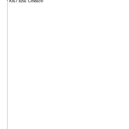
16 / KI67 bzw. CINtec®