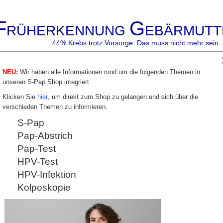
F
G
RÜHERKENNUNG
EBÄRMUTT
44% Krebs trotz Vorsorge: Das muss nicht mehr sein. 
NEU:
Wir haben alle Informationen rund um die folgenden Themen in
p
Gyn-
Gyn-
S-Pap
Co- Testung
Besmart
Akady
unseren S-Pap Shop integriert.
Zyto
Zentrum
besafe
Klicken Sie
hier
, um direkt zum Shop zu gelangen und sich über die
verschieden Themen zu informieren.
r als Ergänzung in der Co-T
S-Pap
Pap-Abstrich
eutschland bei circa 750.000
Mit Hilfe von Biomarkern kann 
Pap-Test
telschwere Zellveränderungen am
gefährliche Zellveränderung o
ellt. Bei vielen Patientinnen
Biomarker sind eine wertvolle 
HPV-Test
 entsteht kein Krebs, denn die
Insbesondere bieten sich Biom
en von selbst wieder aus. Wenn die
HPV-Infektion
bei denen in der Zukunft Kin
 von selbst heilen, kann mit einem
Gerade in diesen Fällen wäre
ert werden, dass Krebs entsteht.
Kolposkopie
Heilung ein gewebeschonende
uchung zur Früherkennung
Hierbei können Biomarker wicht
fällige Zellen entdeckt, ist die
Therapieempfehlung sein.
HPV-Infektion und der damit
Als Biomarker gelten neben d
heiten oft hilfreich.