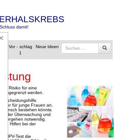
ERHALSKREBS
Schluss damit!
×
s
Vor - schlag
Neue Ideen
1
estung
das Risiko für eine
ft eingegrenzt werden.
Entscheidungshilfe.
arker für junge Frauen an,
derwunsch bestehen könnte.
 bei der Überwachung und
s Vorgehen notwendig.
ige Hilfen bei der
em HPV-Test die