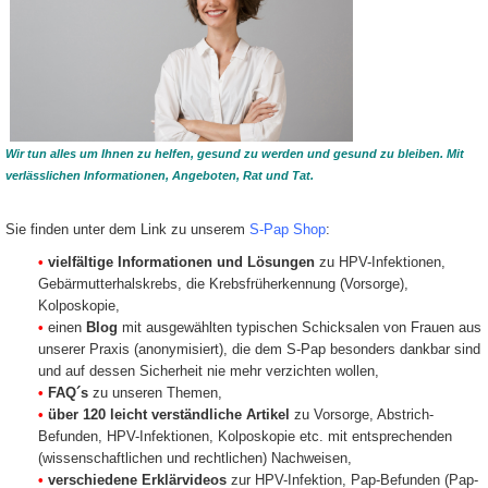
Untersuchungen L1, HPVix®, p
PLUS.
Wir tun alles um Ihnen zu helfen, gesund zu werden und gesund zu bleiben. Mit
verlässlichen Informationen, Angeboten, Rat und Tat.
Sie finden unter dem Link zu unserem
S-Pap Shop
:
•
vielfältige Informationen und Lösungen
zu HPV-Infektionen,
Gebärmutterhalskrebs, die Krebsfrüherkennung (Vorsorge),
Kolposkopie,
•
einen
Blog
mit ausgewählten typischen Schicksalen von Frauen aus
unserer Praxis (anonymisiert), die dem S-Pap besonders dankbar sind
und auf dessen Sicherheit nie mehr verzichten wollen,
•
FAQ´s
zu unseren Themen,
•
über 120 leicht verständliche Artikel
zu Vorsorge, Abstrich-
Befunden, HPV-Infektionen, Kolposkopie etc. mit entsprechenden
(wissenschaftlichen und rechtlichen) Nachweisen,
•
verschiedene Erklärvideos
zur HPV-Infektion, Pap-Befunden (Pap-