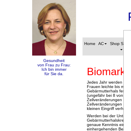
Home
AC
Shop S-Pa
Gesundheit
von Frau zu Frau:
Biomarke
Ich bin immer
für Sie da.
Jedes Jahr werden in D
Frauen leichte bis mit
Gebärmutterhals festgest
(ungefähr bei 8 von 10)
Zellveränderungen heil
Zellveränderungen nicht
kleinen Eingriff verhind
Werden bei der Unters
Gebärmutterhalskrebs auf
genaue Kenntnis einer 
einhergehenden Besonder