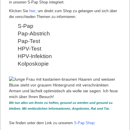
in unseren S-Pap Shop integriert.
Klicken Sie
hier
, um direkt zum Shop zu gelangen und sich über
sfasdfsf
die verschieden Themen zu informieren.
"Desfasdf"
S-Pap
asfsa
Pap-Abstrich
asfs
Pap-Test
sfasdf
HPV-Test
Unterseite 1 Unterseite 2 Unterseite 3 Unterseite 4
HPV-Infektion
UNSERE UNTERSTÜTZUNG FÜR
Kolposkopie
KOOPERATIONSPARTNER IN DER ÜBERSICHT
Unterstützung zur Aufklärung der Patientin
Unterstützung zur Herstellung von Sicherheitsabstrichen
Unterstützung zur Befundmitteilung an die Patientin mit
Empfehlungen
Unterstützung bei unklaren Fällen
Schulungen für Arzt und Arzthehelferin
Wir tun alles um Ihnen zu helfen, gesund zu werden und gesund zu
Hol- und Bringedienst für die Praxis
bleiben. Mit verlässlichen Informationen, Angeboten, Rat und Tat.
Weitere Diagnostik mit Biomarker und zerfifizierter
Dysplasiesprechstunde
Fallkonferenzen und interdisziplinäre Konferenzen
Sie finden unter dem Link zu unserem
S-Pap Shop
:
Promovierung zur S-Pap Praxis