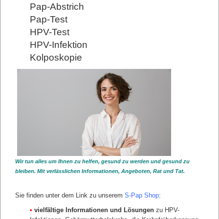
nur die Infektion, die allein ja noch keine Krankheit ist.
Pap-Abstrich
Es gibt keine wissenschaftlichen Daten, dass die
"Empfindlichkeit" der Zytologie zwischen 50 und 70%
Pap-Test
liegt, die nachgewiesenen wissenschaftlichen Daten
HPV-Test
liegen zwischen 20 und 35% für die konventionelle
Zytologie. Der Studiogast hat selber in
HPV-Infektion
einer wissenschaftlichen Studie 20% Sensitivität
ermittelt!
Sehen Sie selbst ...
Kolposkopie
Wir tun alles um Ihnen zu helfen, gesund zu werden und gesund zu
bleiben. Mit verlässlichen Informationen, Angeboten, Rat und Tat.
Sie finden unter dem Link zu unserem
S-Pap Shop
:
•
vielfältige Informationen und Lösungen
zu HPV-