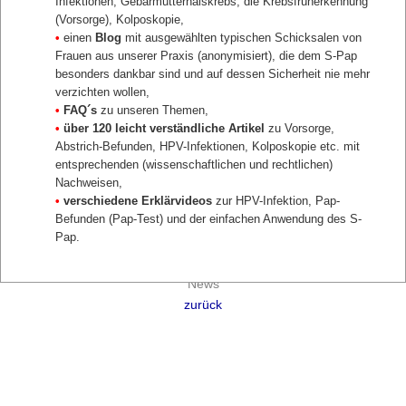
Infektionen, Gebärmutterhalskrebs, die Krebsfrüherkennung
(Vorsorge), Kolposkopie,
•
einen
Blog
mit ausgewählten typischen Schicksalen von
Frauen aus unserer Praxis (anonymisiert), die dem S-Pap
besonders dankbar sind und auf dessen Sicherheit nie mehr
verzichten wollen,
•
FAQ´s
zu unseren Themen,
•
über 120 leicht verständliche Artikel
zu Vorsorge,
S-PAP
Abstrich-Befunden, HPV-Infektionen, Kolposkopie etc. mit
Home S-Pap
entsprechenden (wissenschaftlichen und rechtlichen)
Gebärmutterhalskrebs
Nachweisen,
Der S-Pap
•
verschiedene Erklärvideos
zur HPV-Infektion, Pap-
Der Kombi S-Pap
Befunden (Pap-Test) und der einfachen Anwendung des S-
Studien und Leitlinien
Pap.
Social Media
S-Pap Shop
News
zurück