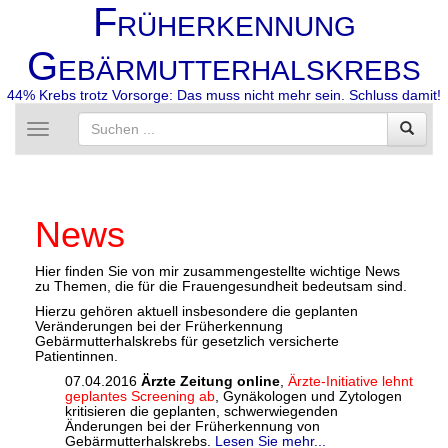
F
RÜHERKENNUNG
G
EBÄRMUTTERHALSKREBS
44% Krebs trotz Vorsorge: Das muss nicht mehr sein. Schluss damit!
Toggle
navigation
News
Hier finden Sie von mir zusammengestellte wichtige News
zu Themen, die für die Frauengesundheit bedeutsam sind.
Hierzu gehören aktuell insbesondere die geplanten
Veränderungen bei der Früherkennung
Gebärmutterhalskrebs für gesetzlich versicherte
Patientinnen.
07.04.2016
Ärzte Zeitung online
,
Ärzte-Initiative lehnt
geplantes Screening ab
, Gynäkologen und Zytologen
kritisieren die geplanten, schwerwiegenden
Änderungen bei der Früherkennung von
Gebärmutterhalskrebs.
Lesen Sie mehr...