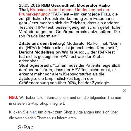
23.03.2016
RBB Gesundheit, Moderator Raiko
Thal,
Krebstest rettet Leben - Umdenken bei der
Früherkennung?
"PAP-Test – ihn kennt jede Frau, die
zur jährlichen Krebsfrüherkennung zum Frauenarzt
geht. Jetzt mehren sich die Zeichen, dass ein anderer
Test, der HPV-Test, besser geeignet ist, um gefährliche
Veränderungen am Gebärmutterhals aufzuspüren. Die
rbb Praxis informiert."
Zitate aus dem Beitrag:
Moderator Raiko Thal: "Denn
die (HPV) Infektion allein ist ja noch keine Krankheit.",
Bericht Modellregion Wolfsburg
: „…der PAP-Test
hat nichts gezeigt, im HPV Test war der Krebs
erkennbar….“
Studiogespräch
: "...man muss die Patientin eigentlich
darüber aufklären, dass der HPV Test sicherer ist, er
erkennt mehr vor allem Krebsvorstufen als die
Zytologie, die Empfindlichkeit liegt in der
Größenordnung von über 90%, bei der Zytologie
zwischen 50 und 70 %..."
×
Unser Kommentar:
Dieser Beitrag berichtet nichts
NEU:
Wir haben alle Informationen rund um die folgenden Themen
Neues, ist wiedersprüchlich und enthält falsche
Angaben.
in unseren S-Pap Shop integriert.
Klicken Sie
hier
, um direkt zum Shop zu gelangen und sich über
Beispiele, die unseren Kommentar belegen
:
die verschieden Themen zu informieren.
Das Wolfsburger Pilotprojet wurde 2006 bis 2011
durchgeführt, das sind keine neuen Erkenntnisse.
S-Pap
Mit einem HPV-Test kann Krebs nicht erkannt werden,