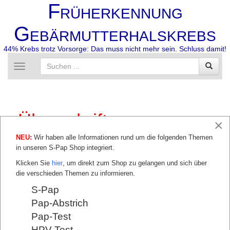
F
RÜHERKENNUNG
G
EBÄRMUTTERHALSKREBS
44% Krebs trotz Vorsorge: Das muss nicht mehr sein. Schluss damit!
Toggle
navigation
Überschrift
×
NEU:
Wir haben alle Informationen rund um die folgenden Themen
Das ist eine einspaltige Seite ohne Bild
in unseren S-Pap Shop integriert.
DYSPLASIESPRECHSTUNDE
Klicken Sie
hier
, um direkt zum Shop zu gelangen und sich über
Beratung
die verschieden Themen zu informieren.
Abklärung
S-Pap
Behandlung
Kooperationen
Pap-Abstrich
Nachsorge
Pap-Test
zurück
HPV-Test