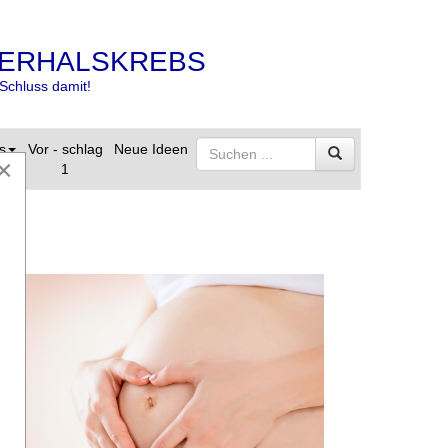
ERHALSKREBS
Schluss damit!
s
Vor - schlag
Neue Ideen
×
1