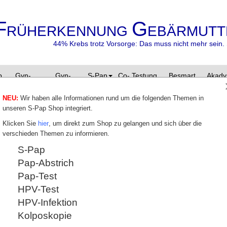
F
G
RÜHERKENNUNG
EBÄRMUTT
44% Krebs trotz Vorsorge: Das muss nicht mehr sein. 
p
Gyn-
Gyn-
S-Pap
Co- Testung
Besmart
Akady
Zyto
Zentrum
besafe
NEU:
Wir haben alle Informationen rund um die folgenden Themen in
unseren S-Pap Shop integriert.
Geburtshilfe
Klicken Sie
hier
, um direkt zum Shop zu gelangen und sich über die
verschieden Themen zu informieren.
Betreuung von Schwangeren
S-Pap
Frühzeitige Risikoerkennung durch
Pap-Abstrich
Über 20 Jahre Klinik-Betreuung von
Risiko-Schwangerschaften
Pap-Test
Über 20 Jahre Kreißsaal-Erfahrung
HPV-Test
mit 2.700 Geburten
HPV-Infektion
Ultraschall- und Dopplerdiagnostik
Kolposkopie
Geburtsberatung
Besondere Betreuung in der