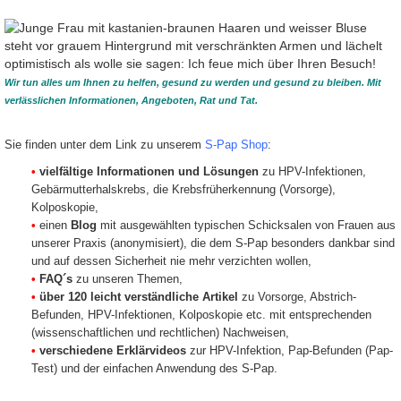
Schwangerschaft bei bereits bestehenden
Erkrankungen der Mutter, z.B. Diabetes,
Bluthochdruck u.a. in Kooperation mit
besten Geburtshelfern und Kliniken
Wir tun alles um Ihnen zu helfen, gesund zu werden und gesund zu bleiben. Mit
Akne-Beratung und andere Hautprobleme,
verlässlichen Informationen, Angeboten, Rat und Tat.
auch in Zusammenarbeit mit Hautärzten.
Sie finden unter dem Link zu unserem
S-Pap Shop
:
•
vielfältige Informationen und Lösungen
zu HPV-Infektionen,
Gebärmutterhalskrebs, die Krebsfrüherkennung (Vorsorge),
Kolposkopie,
•
einen
Blog
mit ausgewählten typischen Schicksalen von Frauen aus
unserer Praxis (anonymisiert), die dem S-Pap besonders dankbar sind
und auf dessen Sicherheit nie mehr verzichten wollen,
•
FAQ´s
zu unseren Themen,
•
über 120 leicht verständliche Artikel
zu Vorsorge, Abstrich-
Befunden, HPV-Infektionen, Kolposkopie etc. mit entsprechenden
(wissenschaftlichen und rechtlichen) Nachweisen,
•
verschiedene Erklärvideos
zur HPV-Infektion, Pap-Befunden (Pap-
Test) und der einfachen Anwendung des S-Pap.