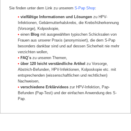
Kliniken
Sie finden unter dem Link zu unserem
S-Pap Shop
:
Brustzentren
Operateure
•
vielfältige Informationen und Lösungen
zu HPV-
Tumorkonferenzen
Infektionen, Gebärmutterhalskrebs, die Krebsfrüherkennung
Laborzentren mit besonderer Expertise
(Vorsorge), Kolposkopie,
zurück
•
einen
Blog
mit ausgewählten typischen Schicksalen von
Frauen aus unserer Praxis (anonymisiert), die dem S-Pap
besonders dankbar sind und auf dessen Sicherheit nie mehr
verzichten wollen,
•
FAQ´s
zu unseren Themen,
•
über 120 leicht verständliche Artikel
zu Vorsorge,
Abstrich-Befunden, HPV-Infektionen, Kolposkopie etc. mit
entsprechenden (wissenschaftlichen und rechtlichen)
Nachweisen,
•
verschiedene Erklärvideos
zur HPV-Infektion, Pap-
Befunden (Pap-Test) und der einfachen Anwendung des S-
Pap.