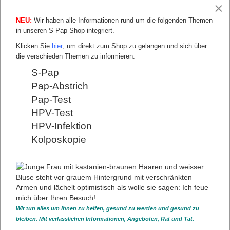
×
Unsere besonderen Kooperationspartner sind:
NEU:
Wir haben alle Informationen rund um die folgenden Themen
Pathodiagnostik Berlin, Prof. Dr. Harald Stein und Kollegen
in unseren S-Pap Shop integriert.
GYN • ZYTO • BERLIN, 1. Referenzzentrum für Zytologie
Klicken Sie
hier
, um direkt zum Shop zu gelangen und sich über
Charité Universitätsmedizin Berlin, Labor
die verschieden Themen zu informieren.
Tumorimmunologie
S-Pap
Pap-Abstrich
Pap-Test
HPV-Test
HPV-Infektion
Kolposkopie
Wir tun alles um Ihnen zu helfen, gesund zu werden und gesund zu
KOOPERATIONEN UND KOORDINATION
bleiben. Mit verlässlichen Informationen, Angeboten, Rat und Tat.
Fachärzte