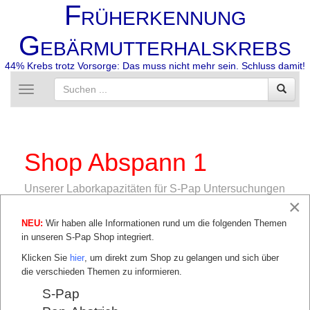
F
RÜHERKENNUNG
G
EBÄRMUTTERHALSKREBS
44% Krebs trotz Vorsorge: Das muss nicht mehr sein. Schluss damit!
Toggle
navigation
Shop Abspann 1
Unserer Laborkapazitäten für S-Pap Untersuchungen
sind gut ausgelastet.
×
NEU:
Wir haben alle Informationen rund um die folgenden Themen
Momentan sind 345 Vials
in unseren S-Pap Shop integriert.
bestellbar.
Klicken Sie
hier
, um direkt zum Shop zu gelangen und sich über
Aktuelle Verwendbarkeit des S-Pap Vial: Bis
die verschieden Themen zu informieren.
19.10.2020
S-Pap