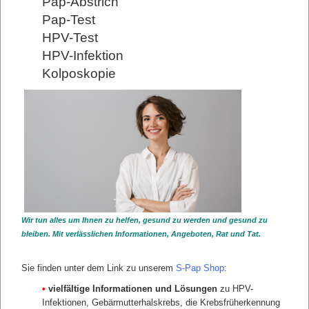
Pap-Abstrich
Pap-Test
HPV-Test
HPV-Infektion
Kolposkopie
SHOP ABSPANN
Shop Abspann 1
Shop Abspann 2
Shop Abspann 3
Shop Abspann 4
Shop Abspann 5
zurück
Wir tun alles um Ihnen zu helfen, gesund zu werden und gesund zu
bleiben. Mit verlässlichen Informationen, Angeboten, Rat und Tat.
Sie finden unter dem Link zu unserem
S-Pap Shop
:
•
vielfältige Informationen und Lösungen
zu HPV-
Infektionen, Gebärmutterhalskrebs, die Krebsfrüherkennung