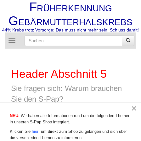
F
RÜHERKENNUNG
G
EBÄRMUTTERHALSKREBS
44% Krebs trotz Vorsorge: Das muss nicht mehr sein. Schluss damit!
Toggle
navigation
Header Abschnitt 5
Sie fragen sich: Warum brauchen
Sie den S-Pap?
×
Der S-Pap ist die einzige Methode, die Ihnen zuverlässig
angibt, ob bei Ihnen eine Gefahr von Gebärmutterhalskrebs
NEU:
Wir haben alle Informationen rund um die folgenden Themen
besteht. Vergleichen Sie die Methoden hier.
in unseren S-Pap Shop integriert.
Klicken Sie
hier
, um direkt zum Shop zu gelangen und sich über
die verschieden Themen zu informieren.