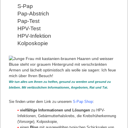
S-Pap
Pap-Abstrich
Pap-Test
HPV-Test
HPV-Infektion
Kolposkopie
HEADER
Header Abschnitt 1
Header Abschnitt 2
Header Abschnitt 3
Header Abschnitt 4
Header Abschnitt 5
Wir tun alles um Ihnen zu helfen, gesund zu werden und gesund zu
Header Abschnitt 6
bleiben. Mit verlässlichen Informationen, Angeboten, Rat und Tat.
zurück
Sie finden unter dem Link zu unserem
S-Pap Shop
:
•
vielfältige Informationen und Lösungen
zu HPV-
Infektionen, Gebärmutterhalskrebs, die Krebsfrüherkennung
(Vorsorge), Kolposkopie,
•
einen
Blog
mit ausgewählten typischen Schicksalen von