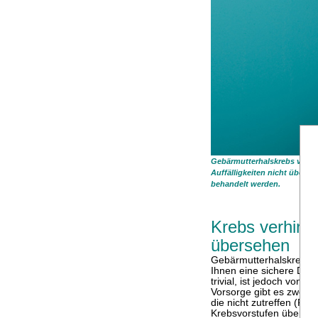
Gebärmutterhalskrebs verhin
Auffälligkeiten nicht übers
behandelt werden.
Krebs verhind
übersehen
Gebärmutterhalskrebs k
Ihnen eine sichere Dia
trivial, ist jedoch von
Vorsorge gibt es zwei b
die nicht zutreffen (Fal
Krebsvorstufen überseh