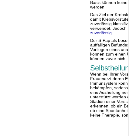
Basis können keine ver
werden.
Das Ziel der Krebsfrühe
damit Krebsvorstufen n
zuverlässig klassifizier
verwendet. Jedoch ist
zuverlässig
.
Der S-Pap als besonder
auffälligen Befundes al
Vorliegen eines unauff
können zum einen Über
können zuvor nicht ent
Selbstheilung 
Wenn bei Ihrer Vorsorge
Frauenarzt deren Entwic
Immunsystem könnte in 
bekämpfen, sodass kein
eine Ausheilung nennt 
unterstützt werden dur
Stadien einer Vorstufe
erkennen, ob ein Befund
ob eine Spontanheilung 
keine Therapie, sonder