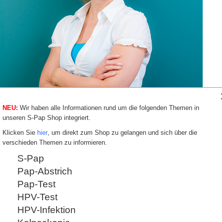
NEU:
Wir haben alle Informationen rund um die folgenden Themen in
dern ist möglich, wenn Sie eine zuverlässige Abstrich-Methode wählen, die
unseren S-Pap Shop integriert.
ieht. So können Vorstufen frühzeitig und schonend und auch mit konservativen Meth
Klicken Sie
hier
, um direkt zum Shop zu gelangen und sich über die
verschieden Themen zu informieren.
ern und Vorstufen nicht
Krebsrisik
S-Pap
Es gilt: Gebärmu
Pap-Abstrich
Vorstufen rechtze
önnen Sie nur zuverlässig verhindern, wenn bei
Pap-Test
behandelt werden,
gnostik angewendet wird. Diese Aussage scheint
Zellveränderungen
HPV-Test
 größter Bedeutung. Bei der herkömmlichen
eine Therapie no
ekannte Probleme: Es gibt auffällige Befunde,
geschieht, ist si
HPV-Infektion
sch positiv) und es gibt unauffällige Befunde, die
Üblicherweise wi
en haben (Falsch negativ). Auf einer solchen
Spontanheilung o