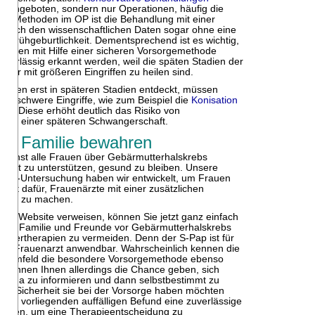
ht angeboten, sondern nur Operationen, häufig die
den Methoden im OP ist die Behandlung mit einer
n
nach den wissenschaftlichen Daten sogar ohne eine
r Frühgeburtlichkeit. Dementsprechend ist es wichtig,
stufen mit Hilfe einer sicheren Vorsorgemethode
zuverlässig erkannt werden, weil die späten Stadien der
t nur mit größeren Eingriffen zu heilen sind.
tufen erst in späteren Stadien entdeckt, müssen
lgenschwere Eingriffe, wie zum Beispiel die
Konisation
n. Diese erhöht deutlich das Risiko von
t bei einer späteren Schwangerschaft.
nd Familie bewahren
öglichst alle Frauen über Gebärmutterhalskrebs
damit zu unterstützen, gesund zu bleiben. Unsere
rich-Untersuchung haben wir entwickelt, um Frauen
icht dafür, Frauenärzte mit einer zusätzlichen
eich zu machen.
ere Website verweisen, können Sie jetzt ganz einfach
 Ihre Familie und Freunde vor Gebärmutterhalskrebs
Übertherapien zu vermeiden. Denn der S-Pap ist für
dem Frauenarzt anwendbar. Wahrscheinlich kennen die
em Umfeld die besondere Vorsorgemethode ebenso
e können Ihnen allerdings die Chance geben, sich
Thema zu informieren und dann selbstbestimmt zu
che Sicherheit sie bei der Vorsorge haben möchten
inem vorliegenden auffälligen Befund eine zuverlässige
holen, um eine Therapieentscheidung zu