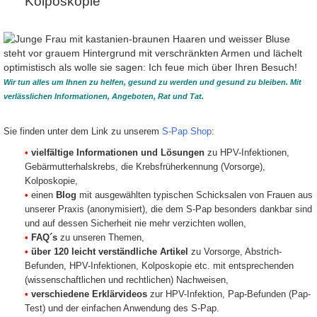
Kolposkopie
nünftigen Therapie-Entscheidungen getroffen
werden meist nic
Konisation. Von 
Laservaporisatio
rkennung ist, auffällige Zellen zu erkennen,
Risikoerhöhung fü
icht übersehen und vorhandene Auffälligkeiten
dass die Krebsvor
t werden. Hierfür wird der Pap-Test (Abstrich-Test)
schon frühzeitig 
 die herkömmliche Methode
nicht besonders
Krebsvorstufen of
Wir tun alles um Ihnen zu helfen, gesund zu werden und gesund zu bleiben. Mit
Werden Krebsvors
e Methode kann Ihnen bei Vorliegen eines
verlässlichen Informationen, Angeboten, Rat und Tat.
radikalere und fo
s Zweitmeinung dienen oder Sie können ihn bei
angewendet werde
älligen Befundes als Absicherung anwenden. So
Frühgeburtlichkei
therapien vermieden werden und zum anderen
Sie finden unter dem Link zu unserem
S-Pap Shop
:
deckte Krebsvorstufen erkannt werden.
Freunde u
•
vielfältige Informationen und Lösungen
zu HPV-Infektionen,
sicher unterstützen
Unser Ziel ist, m
Gebärmutterhalskrebs, die Krebsfrüherkennung (Vorsorge),
aufzuklären und 
 Zellveränderungen erkannt wurden, sollte Ihr
Methode der Abst
Kolposkopie,
klung regelmäßig kontrollieren. Ihr
zu schützen und n
der Lage sein, eine HPV Infektion selbst zu
•
einen
Blog
mit ausgewählten typischen Schicksalen von Frauen aus
Einnahmequelle r
e schweren Krebsvorstufen entstehen. Solch
unserer Praxis (anonymisiert), die dem S-Pap besonders dankbar sind
man ‚
Spontanheilung
‘. Die Heilung könnte auch
Wenn Sie auf uns
und auf dessen Sicherheit nie mehr verzichten wollen,
ch
konservative Behandlungen
. In bestimmten
daran mitwirken,
 könnten
Biomarker
hilfreich sein, um zu
•
FAQ´s
zu unseren Themen,
zu bewahren und 
 sich voraussichtlich verschlimmern wird oder
jede Frau bei je
•
über 120 leicht verständliche Artikel
zu Vorsorge, Abstrich-
wahrscheinlich ist. Eventuell benötigen Sie also
Personen in Ihr
Befunden, HPV-Infektionen, Kolposkopie etc. mit entsprechenden
n es reicht eine Überwachung.
wenig wie Sie. Si
(wissenschaftlichen und rechtlichen) Nachweisen,
selbst über das 
entscheiden, wel
•
verschiedene Erklärvideos
zur HPV-Infektion, Pap-Befunden (Pap-
oder ob sie bei e
Test) und der einfachen Anwendung des S-Pap.
Zweitmeinung ein