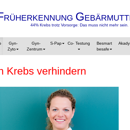
F
G
RÜHERKENNUNG
EBÄRMUTT
44% Krebs trotz Vorsorge: Das muss nicht mehr sein. 
p
Gyn-
Gyn-
S-Pap
Co- Testung
Besmart
Akady
Zyto
Zentrum
besafe
n Krebs verhindern