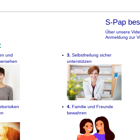
unterstützen. Mi
(ohne OP) möglic
S-Pap best
Über unsere
Vid
Anmeldung zur
V
:
en und
3.
Selbstheilung sicher
übersehen
unterstützen
bsrisiken
4.
Familie und Freunde
en
bewahren