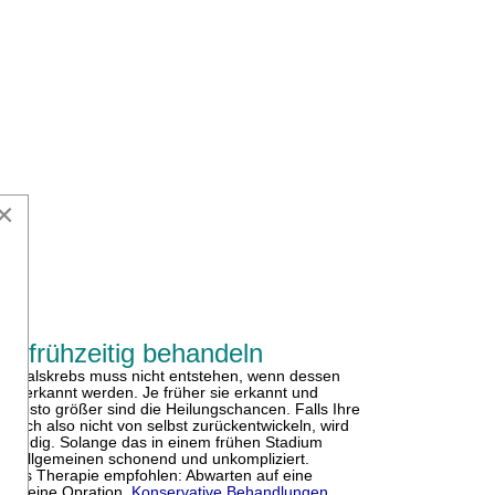
×
oden
en frühzeitig behandeln
tterhalskrebs muss nicht entstehen, wenn dessen
itig erkannt werden. Je früher sie erkannt und
 desto größer sind die Heilungschancen. Falls Ihre
 sich also nicht von selbst zurückentwickeln, wird
twendig. Solange das in einem frühen Stadium
e im Allgemeinen schonend und unkompliziert.
rd als Therapie empfohlen: Abwarten auf eine
der eine Opration.
Konservative Behandlungen