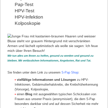
Augen zu führen, aus welchem Grund die Nichteinhaltung
Pap-Test
von Verpflichtungen bei der Gebärmutterhalskrebs-
Vorsorge ernstzunehmende Konsequenzen haben kann.
HPV-Test
Während Sie als Frauenarzt das Risiko tragen, erwischt zu
werden, stellen Sie sich folgende Frage: Welches Risiko
HPV-Infektion
tragen Ihre Patientinnen bei Missachtung Ihrer Vorsorge-
Kolposkopie
Pflichten? Schließlich dienen diese Pflichten der
Vorbeugung von Gebärmutterhalskrebs.
Die gesetzlichen und medizinischen Regeln gibt es nicht
ohne Grund und wahrscheinlich erfüllen auch Sie
gelegentlich nicht alle Anforderungen. Aber statt dann nur
das eigene Risiko abzuwägen, erwischt zu werden, könnten
Sie in Bewusstsein heben, was die Basis für solche
Regelungen ist und was deren Nicht-Beachtung für das
Risiko Ihrer Patientinnen bedeuten könnte.
Wir tun alles um Ihnen zu helfen, gesund zu werden und gesund zu
bleiben. Mit verlässlichen Informationen, Angeboten, Rat und Tat.
S-Pap bestellen
Sie finden unter dem Link zu unserem
S-Pap Shop
:
Über unsere
Videosprechstunde
Anmeldung zur
Videosprechstunde
•
vielfältige Informationen und Lösungen
zu HPV-
Infektionen, Gebärmutterhalskrebs, die Krebsfrüherkennung
(Vorsorge), Kolposkopie,
•
einen
Blog
mit ausgewählten typischen Schicksalen von
Mehr erfahren:
Frauen aus unserer Praxis (anonymisiert), die dem S-Pap
besonders dankbar sind und auf dessen Sicherheit nie mehr
1.
Frauenarzt-Risiken