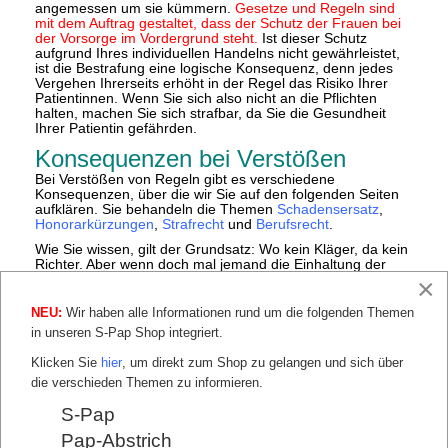
angemessen um sie kümmern.
Gesetze und Regeln sind
mit dem Auftrag gestaltet, dass der Schutz der Frauen bei
der Vorsorge im Vordergrund steht.
Ist dieser Schutz
aufgrund Ihres individuellen Handelns nicht gewährleistet,
ist die Bestrafung eine logische Konsequenz, denn jedes
Vergehen Ihrerseits erhöht in der Regel das Risiko Ihrer
Patientinnen. Wenn Sie sich also nicht an die Pflichten
halten, machen Sie sich strafbar, da Sie die Gesundheit
Ihrer Patientin gefährden.
Konsequenzen bei Verstößen
Bei Verstößen von Regeln gibt es verschiedene
Konsequenzen, über die wir Sie auf den folgenden Seiten
aufklären. Sie behandeln die Themen
Schadensersatz
,
Honorarkürzungen
,
Strafrecht
und
Berufsrecht
.
Wie Sie wissen, gilt der Grundsatz: Wo kein Kläger, da kein
Richter. Aber wenn doch mal jemand die Einhaltung der
vorgegebenen Richtlinien, Verordnungen und Gesetze
×
überprüft, könnte es für viele Frauenärzte ein böses
Erwachen geben. Wir möchten Ihnen damit keinesfalls
NEU:
Wir haben alle Informationen rund um die folgenden Themen
unterstellen, Gesetze zu verletzen und Sie and den
in unseren S-Pap Shop integriert.
Pranger stellen. Uns ist es wichtig, die Relevanz der
Thematik zu verdeutlichen. Und wenn es denn hilft, Sie
Klicken Sie
hier
, um direkt zum Shop zu gelangen und sich über
durch das Aufzeigen möglicher Folgen von
die verschieden Themen zu informieren.
Regelverletzungen zu sensibilisieren, ist auch das ein
Schritt in die richtige Richtung.
S-Pap
Auch Frauenärzt*innen sind Menschen und machen
Pap-Abstrich
verständlicherweise Fehler. Doch ist es wichtig, sich vor