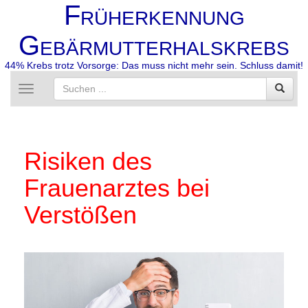
F
RÜHERKENNUNG
G
EBÄRMUTTERHALSKREBS
44% Krebs trotz Vorsorge: Das muss nicht mehr sein. Schluss damit!
Toggle
navigation
Risiken des
Frauenarztes bei
Verstößen