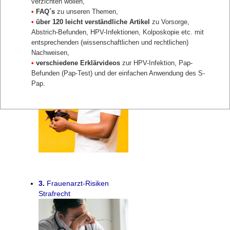
verzichten wollen,
Schadensersatz
•
FAQ´s
zu unseren Themen,
•
über 120 leicht verständliche Artikel
zu Vorsorge,
Abstrich-Befunden, HPV-Infektionen, Kolposkopie etc. mit
entsprechenden (wissenschaftlichen und rechtlichen)
Nachweisen,
•
verschiedene Erklärvideos
zur HPV-Infektion, Pap-
Befunden (Pap-Test) und der einfachen Anwendung des S-
2.
Frauenarzt-Risiken
Pap.
Honorarkürzungen
3.
Frauenarzt-Risiken
Strafrecht