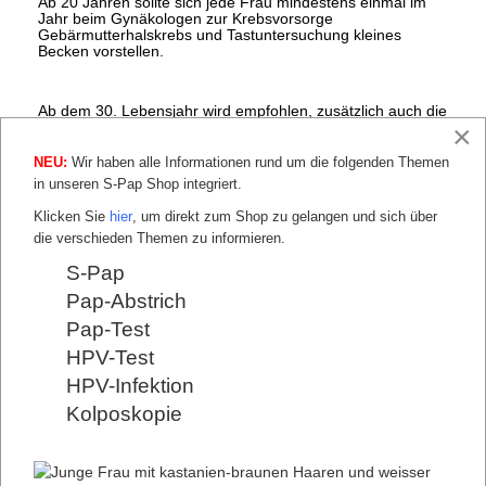
Ab 20 Jahren sollte sich jede Frau mindestens einmal im
Jahr beim Gynäkologen zur Krebsvorsorge
Gebärmutterhalskrebs und Tastuntersuchung kleines
Becken vorstellen.
Ab dem 30. Lebensjahr wird empfohlen, zusätzlich auch die
Brust untersuchen zu lassen. Vom 50. bis 70. Lebensjahr
×
gehört zum gynäkologischen Früherkennungs-Programm
auch eine Mammografie, die alle zwei Jahre empfohlen
NEU:
Wir haben alle Informationen rund um die folgenden Themen
wird.
in unseren S-Pap Shop integriert.
Bei der Vorsorge gegen Gebärmutterhalskrebs ist es von
Klicken Sie
hier
, um direkt zum Shop zu gelangen und sich über
enormer Bedeutung, welche Untersuchungsart die Patientin
wählt. Je nachdem, welchen Abstrich der Frauenarzt
die verschieden Themen zu informieren.
durchführt, ist das Ergebnis und somit die Sicherheit
unterschiedlich. Möglich sind die konventionelle Zytologie
S-Pap
und die Dünnschicht-Zytologie.
Pap-Abstrich
Pap-Test
HPV-Test
HPV-Infektion
Kolposkopie