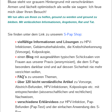
Wir tun alles um Ihnen zu helfen, gesund zu werden und gesund zu
bleiben. Mit verlässlichen Informationen, Angeboten, Rat und Tat.
Sie finden unter dem Link zu unserem
S-Pap Shop
:
•
vielfältige Informationen und Lösungen
zu HPV-
Infektionen, Gebärmutterhalskrebs, die Krebsfrüherkennung
(Vorsorge), Kolposkopie,
•
einen
Blog
KREBSVORSORGE FÜR FRAUEN
mit ausgewählten typischen Schicksalen von
Frauen aus unserer Praxis (anonymisiert), die dem S-Pap
Gynäkologische Vorsorge
besonders dankbar sind und auf dessen Sicherheit nie mehr
Vorsorge Brustkrebs
verzichten wollen,
Vorsorge Gebärmutterhalskrebs
•
FAQ´s
zu unseren Themen,
S-Pap Vorsorge
•
über 120 leicht verständliche Artikel
zu Vorsorge,
zurück
Abstrich-Befunden, HPV-Infektionen, Kolposkopie etc. mit
entsprechenden (wissenschaftlichen und rechtlichen)
Nachweisen,
•
verschiedene Erklärvideos
zur HPV-Infektion, Pap-
Befunden (Pap-Test) und der einfachen Anwendung des S-
Pap.