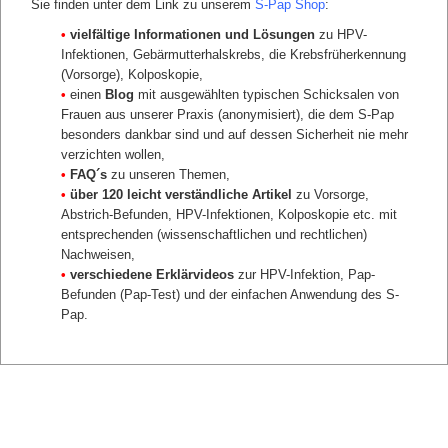
Sie finden unter dem Link zu unserem
S-Pap Shop
:
Shop Infos 12
Shop Infos 13
•
vielfältige Informationen und Lösungen
zu HPV-
Shop Infos 14
Infektionen, Gebärmutterhalskrebs, die Krebsfrüherkennung
zurück
(Vorsorge), Kolposkopie,
•
einen
Blog
mit ausgewählten typischen Schicksalen von
Frauen aus unserer Praxis (anonymisiert), die dem S-Pap
besonders dankbar sind und auf dessen Sicherheit nie mehr
verzichten wollen,
•
FAQ´s
zu unseren Themen,
•
über 120 leicht verständliche Artikel
zu Vorsorge,
Abstrich-Befunden, HPV-Infektionen, Kolposkopie etc. mit
entsprechenden (wissenschaftlichen und rechtlichen)
Nachweisen,
•
verschiedene Erklärvideos
zur HPV-Infektion, Pap-
Befunden (Pap-Test) und der einfachen Anwendung des S-
Pap.