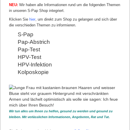
NEU:
Wir haben alle Informationen rund um die folgenden Themen
in unseren S-Pap Shop integriert.
Klicken Sie
hier
, um direkt zum Shop zu gelangen und sich über
die verschieden Themen zu informieren.
S-Pap
Pap-Abstrich
Pap-Test
HPV-Test
SHOP INFOS
HPV-Infektion
Shop Infos 1
Shop Infos 2
Kolposkopie
Shop Infos 3
Shop Infos 4
Shop Infos 5
Shop Infos 6
Shop Infos 7
Shop Infos 8
Wir tun alles um Ihnen zu helfen, gesund zu werden und gesund zu
Shop Infos 9
bleiben. Mit verlässlichen Informationen, Angeboten, Rat und Tat.
Shop Infos 10
Shop Infos 11