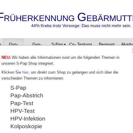
F
G
RÜHERKENNUNG
EBÄRMUTT
44% Krebs trotz Vorsorge: Das muss nicht mehr sein. 
p
Gyn-
Gyn-
S-Pap
Co- Testung
Besmart
Akady
Zyto
Zentrum
besafe
NEU:
Wir haben alle Informationen rund um die folgenden Themen in
unseren S-Pap Shop integriert.
Klicken Sie
hier
, um direkt zum Shop zu gelangen und sich über die
verschieden Themen zu informieren.
S-Pap
Pap-Abstrich
Pap-Test
HPV-Test
HPV-Infektion
Kolposkopie