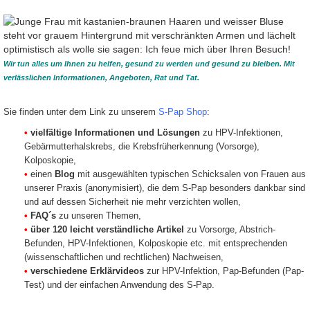
Wir tun alles um Ihnen zu helfen, gesund zu werden und gesund zu bleiben. Mit
verlässlichen Informationen, Angeboten, Rat und Tat.
Sie finden unter dem Link zu unserem
S-Pap Shop
:
•
vielfältige Informationen und Lösungen
zu HPV-Infektionen,
Gebärmutterhalskrebs, die Krebsfrüherkennung (Vorsorge),
2 Unterseite 3 Unterseite 4
Kolposkopie,
•
einen
Blog
mit ausgewählten typischen Schicksalen von Frauen aus
unserer Praxis (anonymisiert), die dem S-Pap besonders dankbar sind
und auf dessen Sicherheit nie mehr verzichten wollen,
•
FAQ´s
zu unseren Themen,
•
über 120 leicht verständliche Artikel
zu Vorsorge, Abstrich-
Befunden, HPV-Infektionen, Kolposkopie etc. mit entsprechenden
(wissenschaftlichen und rechtlichen) Nachweisen,
•
verschiedene Erklärvideos
zur HPV-Infektion, Pap-Befunden (Pap-
Test) und der einfachen Anwendung des S-Pap.