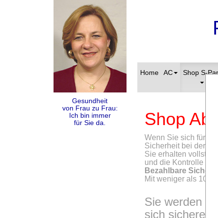
Home
AC
Shop S-Pa
Gesundheit
von Frau zu Frau:
Shop Abs
Ich bin immer
für Sie da.
Wenn Sie sich für d
Sicherheit bei der V
Sie erhalten vollstän
und die Kontrolle übe
Bezahlbare Sicherhei
Mit weniger als 100 
Sie werden es
sich sicherer 