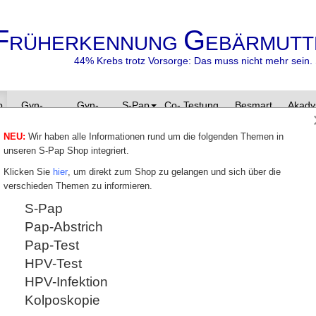
F
G
RÜHERKENNUNG
EBÄRMUTT
44% Krebs trotz Vorsorge: Das muss nicht mehr sein. 
p
Gyn-
Gyn-
S-Pap
Co- Testung
Besmart
Akady
Zyto
Zentrum
besafe
NEU:
Wir haben alle Informationen rund um die folgenden Themen in
unseren S-Pap Shop integriert.
pann 3
Klicken Sie
hier
, um direkt zum Shop zu gelangen und sich über die
verschieden Themen zu informieren.
en S-Pap entscheiden, gewinnen Sie
S-Pap
orsorge, egal zu welchem Frauenarzt Sie gehen.
digen Einblick in Ihre Befund-Ergebnisse
Pap-Abstrich
r die Qualität des Pap-Abstrichs.
Pap-Test
t ist ein Privileg!
Euro können auch Sie daran teilhaben.
HPV-Test
HPV-Infektion
 genießen,
Kolposkopie
und besser zu fühlen.