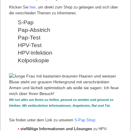
Klicken Sie
hier
, um direkt zum Shop zu gelangen und sich über
die verschieden Themen zu informieren.
S-Pap
Pap-Abstrich
Pap-Test
"Dysplasien sind nicht selten. Jährlich
HPV-Test
werden ca. 379.000 auffällige Befunde
erkannt. Mit einer modernen
HPV-Infektion
Untersuchungsmethode würden ca.
Kolposkopie
843.000 auffällige Befunde zusätzlich
erkannt."
Anzahl auffällige Befunde Anzahl Abstriche Studie zur
Erkennung von Dysplasien Frühe Erkennung durch
moderne Methoden
STATISTISCHE DATEN DYSPLASIE
Wir tun alles um Ihnen zu helfen, gesund zu werden und gesund zu
Anzahl auffällige Befunde
bleiben. Mit verlässlichen Informationen, Angeboten, Rat und Tat.
Anzahl Abstriche
Studie zur Erkennung von Dysplasien
Sie finden unter dem Link zu unserem
S-Pap Shop
:
Frühe Erkennung von Dysplasien
zurück
•
vielfältige Informationen und Lösungen
zu HPV-