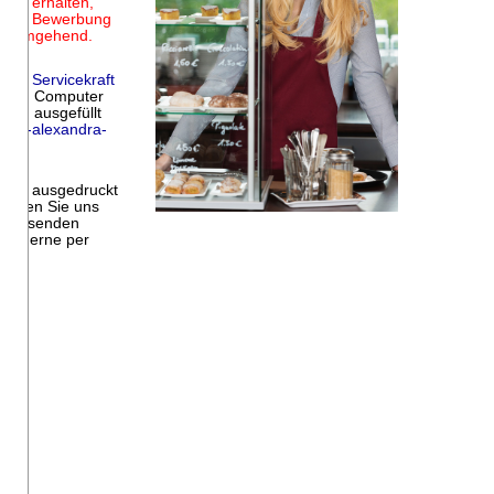
en erhalten,
r Ihre Bewerbung
ns umgehend.
en Servicekraft
Ihren Computer
sen ausgefüllt
@dr-alexandra-
n
gen ausgedruckt
reiben Sie uns
 Wir senden
en gerne per