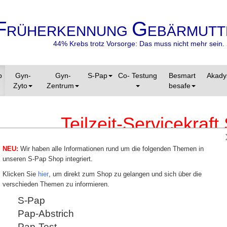
F
G
RÜHERKENNUNG
EBÄRMUTT
44% Krebs trotz Vorsorge: Das muss nicht mehr sein. 
p
Gyn-
Gyn-
S-Pap
Co- Testung
Besmart
Akady
Zyto
Zentrum
besafe
Teilzeit-Servicekraf
Kaffeestation
NEU:
Wir haben alle Informationen rund um die folgenden Themen in
unseren S-Pap Shop integriert.
Für unser Mitarbeiter steht ein
Dieser Bewer
Pausenraum und eine Snackbar
eine Stellenb
Klicken Sie
hier
, um direkt zum Shop zu gelangen und sich über die
"for free" mit ausschließlich
wäre von Ihnen
verschieden Themen zu informieren.
biologischen Produkten (Obst,
können Sie sch
Snacks, Salate, Suppen,
einfach einen 
S-Pap
Joghurts, Kuchen, Schokolade,
bekommen, was
Smoothies) und einem Jura-
neuen Stelle e
Pap-Abstrich
Kaffeeautomaten zur
Sobald wir Ihr
Verfügung. Zusätzlich haben wir
Pap-Test