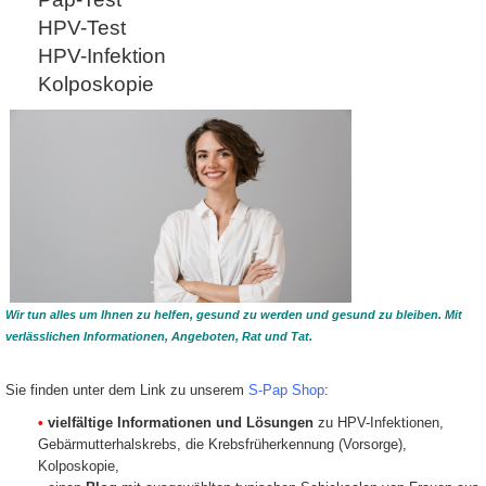
Bewerbungsbog
Kaffee- und Wasserstationen in
bearbeiten wi
der Nähe aller Arbeitsplätze und
HPV-Test
und melden u
unsere fahrbare Popcorn-
HPV-Infektion
Maschine.
Laden Sie den
Bewerbungsbog
Kolposkopie
Zur eigenständigen Versorgung
Snackbar
auf 
inklusive Einkauf im
und senden die
nahegelegenen Biomarkt
an
bewerbung
suchen wird eine Teilzeit-
coumbos.de
.
Servicekraft, die Sauberkeit
schätzt und höchste Qualítät
Sofern Sie de
anstrebt.
Bewerbungsbo
benötigen, sch
Die Arbeitszeiten sind frei
oder rufen an.
einteilbar, so wie es Ihnen und
Ihnen den Bog
uns in die Zeitplanung passt.
Brief.
Sie sollten sich auf die freie
Stelle zunächst mit unserem
Bewerbungsbogen melden.
Wir tun alles um Ihnen zu helfen, gesund zu werden und gesund zu bleiben. Mit
verlässlichen Informationen, Angeboten, Rat und Tat.
Sie finden unter dem Link zu unserem
S-Pap Shop
:
•
vielfältige Informationen und Lösungen
zu HPV-Infektionen,
Gebärmutterhalskrebs, die Krebsfrüherkennung (Vorsorge),
Kolposkopie,