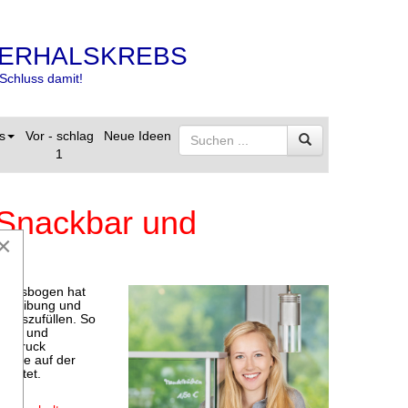
ERHALSKREBS
Schluss damit!
s
Vor - schlag
Neue Ideen
1
t Snackbar und
×
bungsbogen hat
escheibung und
 auszufüllen. So
nell und
Eindruck
 Sie auf der
rwartet.
en