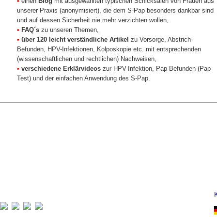
•
einen
Blog
mit ausgewählten typischen Schicksalen von Frauen aus
unserer Praxis (anonymisiert), die dem S-Pap besonders dankbar sind
und auf dessen Sicherheit nie mehr verzichten wollen,
•
FAQ´s
zu unseren Themen,
•
über 120 leicht verständliche Artikel
zu Vorsorge, Abstrich-
Befunden, HPV-Infektionen, Kolposkopie etc. mit entsprechenden
(wissenschaftlichen und rechtlichen) Nachweisen,
•
verschiedene Erklärvideos
zur HPV-Infektion, Pap-Befunden (Pap-
Test) und der einfachen Anwendung des S-Pap.