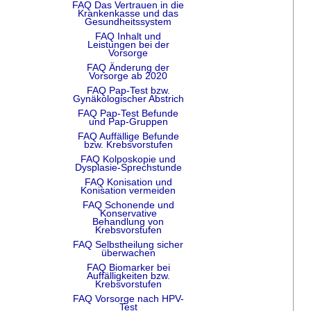
FAQ Das Vertrauen in die
Krankenkasse und das
Gesundheitssystem
FAQ Inhalt und
Leistungen bei der
Vorsorge
FAQ Änderung der
Vorsorge ab 2020
FAQ Pap-Test bzw.
Gynäkologischer Abstrich
FAQ Pap-Test Befunde
und Pap-Gruppen
FAQ Auffällige Befunde
bzw. Krebsvorstufen
FAQ Kolposkopie und
Dysplasie-Sprechstunde
FAQ Konisation und
Konisation vermeiden
FAQ Schonende und
Konservative
Behandlung von
Krebsvorstufen
FAQ Selbstheilung sicher
überwachen
FAQ Biomarker bei
Auffälligkeiten bzw.
Krebsvorstufen
FAQ Vorsorge nach HPV-
Test