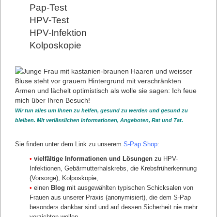
sichere Abstrich-Entnahme zur Verfügung zu stehen und
Pap-Test
Auffälligkeiten – zum Beispiel an der Vagina – sofort
untersuchen zu können? - (Die Kolposkopie ist Bestandteil
HPV-Test
der pauschal bezahlten Grundversorgung beim Frauenarzt)
HPV-Infektion
Wenn Sie feststellen, dass diese Punkte nicht erfüllt sind,
Kolposkopie
sollten Sie überdenken, wie viel Vertrauen Sie in die
Vorsorge haben können. Durch den S-Pap Test können sie
Ihr Vertrauen allerdings ganz einfach zurückerlangen. Denn
wir erfüllen die gesetzlichen Regelungen und informieren
Sie über alles Wichtige zum Thema Gebärmutterhalskrebs.
S-Pap bestellen
Wir tun alles um Ihnen zu helfen, gesund zu werden und gesund zu
Über unsere
Videosprechstunde
bleiben. Mit verlässlichen Informationen, Angeboten, Rat und Tat.
Anmeldung zur
Videosprechstunde
Sie finden unter dem Link zu unserem
S-Pap Shop
:
Mehr erfahren:
•
vielfältige Informationen und Lösungen
zu HPV-
Infektionen, Gebärmutterhalskrebs, die Krebsfrüherkennung
1.
Medizinische Vorgaben für
(Vorsorge), Kolposkopie,
Frauenärzte zur Vorsorge
•
einen
Blog
mit ausgewählten typischen Schicksalen von
Frauen aus unserer Praxis (anonymisiert), die dem S-Pap
besonders dankbar sind und auf dessen Sicherheit nie mehr
verzichten wollen,