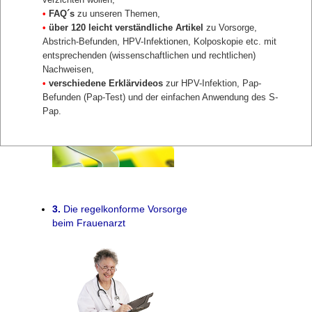
•
FAQ´s
zu unseren Themen,
•
über 120 leicht verständliche Artikel
zu Vorsorge,
Abstrich-Befunden, HPV-Infektionen, Kolposkopie etc. mit
entsprechenden (wissenschaftlichen und rechtlichen)
2.
Rechtliche Vorgaben für
Nachweisen,
Frauenärzte zur Vorsorge
•
verschiedene Erklärvideos
zur HPV-Infektion, Pap-
Befunden (Pap-Test) und der einfachen Anwendung des S-
Pap.
3.
Die regelkonforme Vorsorge
beim Frauenarzt