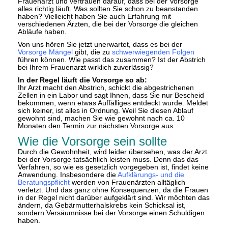
Frauenarzt und vertrauen darauf, dass bei der Vorsorge
alles richtig läuft. Was sollten Sie schon zu beanstanden
haben? Vielleicht haben Sie auch Erfahrung mit
verschiedenen Ärzten, die bei der Vorsorge die gleichen
Abläufe haben.
Von uns hören Sie jetzt unerwartet, dass es bei der
Vorsorge Mängel
gibt, die zu
schwerwiegenden Folgen
führen können. Wie passt das zusammen? Ist der Abstrich
bei Ihrem Frauenarzt wirklich zuverlässig?
In der Regel läuft die Vorsorge so ab:
Ihr Arzt macht den Abstrich, schickt die abgestrichenen
Zellen in ein Labor und sagt Ihnen, dass Sie nur Bescheid
bekommen, wenn etwas Auffälliges entdeckt wurde. Meldet
sich keiner, ist alles in Ordnung. Weil Sie diesen Ablauf
gewohnt sind, machen Sie wie gewohnt nach ca. 10
Monaten den Termin zur nächsten Vorsorge aus.
Wie die Vorsorge sein sollte
Durch die Gewohnheit, wird leider übersehen, was der Arzt
bei der Vorsorge tatsächlich leisten muss. Denn das das
Verfahren, so wie es gesetzlich vorgegeben ist, findet keine
Anwendung. Insbesondere die
Aufklärungs- und die
Beratungspflicht
werden von Frauenärzten alltäglich
verletzt. Und das ganz ohne Konsequenzen, da die Frauen
in der Regel nicht darüber aufgeklärt sind. Wir möchten das
ändern, da Gebärmutterhalskrebs kein Schicksal ist,
sondern Versäumnisse bei der Vorsorge einen Schuldigen
haben.