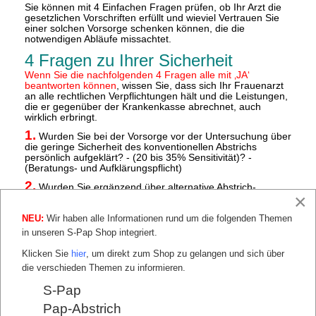
Sie können mit 4 Einfachen Fragen prüfen, ob Ihr Arzt die
gesetzlichen Vorschriften erfüllt und wieviel Vertrauen Sie
einer solchen Vorsorge schenken können, die die
notwendigen Abläufe missachtet.
4 Fragen zu Ihrer Sicherheit
Wenn Sie die nachfolgenden 4 Fragen alle mit ‚JA‘
beantworten können
, wissen Sie, dass sich Ihr Frauenarzt
an alle rechtlichen Verpflichtungen hält und die Leistungen,
die er gegenüber der Krankenkasse abrechnet, auch
wirklich erbringt.
1.
Wurden Sie bei der Vorsorge vor der Untersuchung über
die geringe Sicherheit des konventionellen Abstrichs
persönlich aufgeklärt? - (20 bis 35% Sensitivität)? -
(Beratungs- und Aufklärungspflicht)
2.
Wurden Sie ergänzend über alternative Abstrich-
×
Methoden und deren Bedeutung konkret aufgeklärt, die
Ihnen nach den bekannten Daten eine höhere Sicherheit
NEU:
Wir haben alle Informationen rund um die folgenden Themen
bei der Früherkennung bieten? - (Beratungs- und
Aufklärungspflicht)
in unseren S-Pap Shop integriert.
3.
Wurden Sie
nach
Ihrem Besuch zur Vorsorge über das
Klicken Sie
hier
, um direkt zum Shop zu gelangen und sich über
Untersuchungsergebnis des Abstrichs von Ihrem
die verschieden Themen zu informieren.
Frauenarzt informiert und beraten? - (Notwendige Leistung
nach EBM 01730, 01761 und KFE-RL)
S-Pap
4.
War zur Abstrichentnahme ein Kolposkop vorhanden,
Pap-Abstrich
um bei vielfältigen medizinischen Sonderfällen für eine