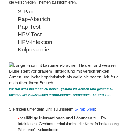
die verschieden Themen zu informieren.
S-Pap
sfasdfsf
Pap-Abstrich
"Desfasdf"
Pap-Test
asfsa
HPV-Test
asfs
sfasdf
HPV-Infektion
Unterseite 1 Unterseite 2 Unterseite 3 Unterseite 4
Kolposkopie
DIE RISIKEN FÜR DEN FRAUENARZT
Falsche Abstrichtechnik
Unvollständige Aufklärung
Fehlende Befundmitteilung
Übersehene Abstrichwiederholung
Wir tun alles um Ihnen zu helfen, gesund zu werden und gesund zu
Vergessener Recall
bleiben. Mit verlässlichen Informationen, Angeboten, Rat und Tat.
Sammelerklärung und Abrechnungsbetrug
zurück
Sie finden unter dem Link zu unserem
S-Pap Shop
:
•
vielfältige Informationen und Lösungen
zu HPV-
Infektionen, Gebärmutterhalskrebs, die Krebsfrüherkennung
(Vorsorge), Kolposkopie,