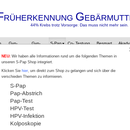
F
G
RÜHERKENNUNG
EBÄRMUTT
44% Krebs trotz Vorsorge: Das muss nicht mehr sein. 
p
Gyn-
Gyn-
S-Pap
Co- Testung
Besmart
Akady
Zyto
Zentrum
besafe
NEU:
Wir haben alle Informationen rund um die folgenden Themen in
unseren S-Pap Shop integriert.
Übersicht Pap- und
Klicken Sie
hier
, um direkt zum Shop zu gelangen und sich über die
verschieden Themen zu informieren.
Die Befunde des
Gruppe
Pap I
S-Pap
konventionellen Pap Test und
"unauffällige
des modernen S-Pap Test
Unauffällige u
Pap-Abstrich
werden nach der neuen
Befunde.
•
Münchner Nomenklatur III in
Pap I
Pap-Test
Pap-Gruppen eingeteilt und
Gruppe
Pap II
HPV-Test
klassifiziert.
"unauffällige
„Pap“ und „CIN“ – diese
HPV-Infektion
Befunde mit e
Abkürzungen finden sich auf
protektivem We
Kolposkopie
den Befunden zur
•
Pap II-p
Früherkennung. Abstriche
•
Pap II-e