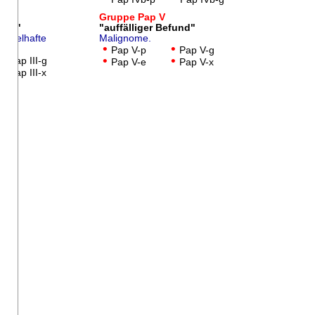
I
Gruppe
Pap V
fund"
"auffälliger Befund"
weifelhafte
Malignome.
•
•
Pap V-p
Pap V-g
•
•
•
Pap III-g
Pap V-e
Pap V-x
•
Pap III-x