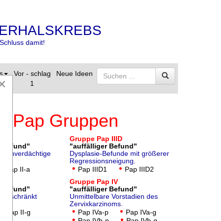
ERHALSKREBS
Schluss damit!
s
Vor - schlag
Neue Ideen
×
1
 S-Pap Gruppen
Gruppe
Pap IIID
r Befund"
"auffälliger Befund"
nd unverdächtige
Dysplasie-Befunde mit größerer
Regressionsneigung.
•
•
•
Pap II-a
Pap IIID1
Pap IIID2
Gruppe
Pap IV
r Befund"
"auffälliger Befund"
ingeschränkt
Unmittelbare Vorstadien des
rt.
Zervixkarzinoms.
•
•
•
Pap II-g
Pap IVa-p
Pap IVa-g
•
•
Pap IVb-p
Pap IVb-g