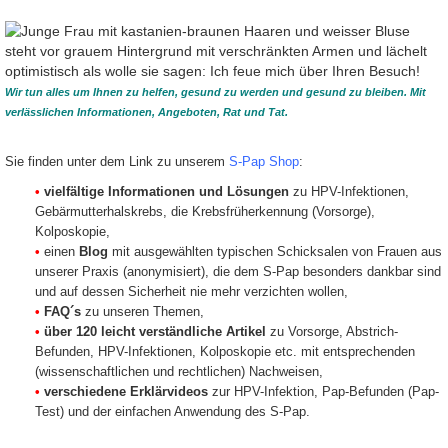
werden in Pap-Gruppen
eingeteilt, Gewebeentnahmen
Gruppe
Pap II
in CIN-Stadien.
"unklarer Be
Unklare bzw. z
Die Übersicht zu den Pap-
Befunde.
Gruppen soll Ihnen helfen, Ihr
•
Pap III-p
Untersuchungsergebnis besser
Wir tun alles um Ihnen zu helfen, gesund zu werden und gesund zu bleiben. Mit
•
Pap III-e
einschätzen zu können.
verlässlichen Informationen, Angeboten, Rat und Tat.
Gruppe Pap 0
"unklarer Befund"
Sie finden unter dem Link zu unserem
S-Pap Shop
:
Unzureichendes Material.
•
vielfältige Informationen und Lösungen
zu HPV-Infektionen,
Gebärmutterhalskrebs, die Krebsfrüherkennung (Vorsorge),
Kolposkopie,
•
einen
Blog
mit ausgewählten typischen Schicksalen von Frauen aus
unserer Praxis (anonymisiert), die dem S-Pap besonders dankbar sind
und auf dessen Sicherheit nie mehr verzichten wollen,
•
FAQ´s
zu unseren Themen,
•
über 120 leicht verständliche Artikel
zu Vorsorge, Abstrich-
Befunden, HPV-Infektionen, Kolposkopie etc. mit entsprechenden
(wissenschaftlichen und rechtlichen) Nachweisen,
•
verschiedene Erklärvideos
zur HPV-Infektion, Pap-Befunden (Pap-
Test) und der einfachen Anwendung des S-Pap.