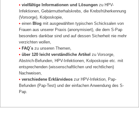
Auffällige Befunde
•
vielfältige Informationen und Lösungen
zu HPV-
zurück
Infektionen, Gebärmutterhalskrebs, die Krebsfrüherkennung
(Vorsorge), Kolposkopie,
•
einen
Blog
mit ausgewählten typischen Schicksalen von
Frauen aus unserer Praxis (anonymisiert), die dem S-Pap
besonders dankbar sind und auf dessen Sicherheit nie mehr
verzichten wollen,
•
FAQ´s
zu unseren Themen,
•
über 120 leicht verständliche Artikel
zu Vorsorge,
Abstrich-Befunden, HPV-Infektionen, Kolposkopie etc. mit
entsprechenden (wissenschaftlichen und rechtlichen)
Nachweisen,
•
verschiedene Erklärvideos
zur HPV-Infektion, Pap-
Befunden (Pap-Test) und der einfachen Anwendung des S-
Pap.