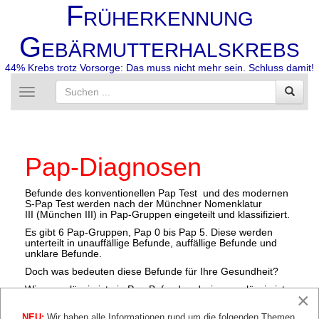
F
RÜHERKENNUNG
G
EBÄRMUTTERHALSKREBS
44% Krebs trotz Vorsorge: Das muss nicht mehr sein. Schluss damit!
Toggle
navigation
Pap-Diagnosen
Befunde des konventionellen Pap Test und des modernen
S-Pap Test werden nach der Münchner Nomenklatur
III (München III) in Pap-Gruppen eingeteilt und klassifiziert.
Es gibt 6 Pap-Gruppen, Pap 0 bis Pap 5. Diese werden
unterteilt in unauffällige Befunde, auffällige Befunde und
unklare Befunde.
Doch was bedeuten diese Befunde für Ihre Gesundheit?
Wie zuverlässig ist ein Pap-Befund und wie zuverlässig ist
×
ein S-Pap-Befund?
NEU:
Welche Befunde machen eine Behandlung nötig und wann
Wir haben alle Informationen rund um die folgenden Themen