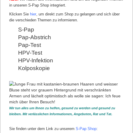
ist eine nochmalige Kontrolle der Ergebnisse ausreichend?
in unseren S-Pap Shop integriert.
Diese Fragen sind nicht immer einfach zu beantworten.
Klicken Sie
hier
, um direkt zum Shop zu gelangen und sich über
Eine
zertifizierte Dysplasiesprechstunde
kann hier
die verschieden Themen zu informieren.
weiterhelfen.
Nicht jeder auffällige Befund einer Früherkennung
S-Pap
Gebärmutterhalskrebs muss Sie verunsichern.
Pap-Abstrich
Bereits eine einfache Entzündung an Gebärmutterhals
(Zervix) oder Muttermund kann Auffälligkeiten liefern.
Pap-Test
Tatsächliche Gewebeveränderungen (Dysplasien) sind im
HPV-Test
Laufe des Lebens nicht ungewöhnlich. Oft normalisieren
HPV-Infektion
sich diese Ergebnisse von selbst. Allerdings ist es wichtig,
mit einer möglichst sicheren zytologischen Methode
Kolposkopie
Dysplasien zu überwachen.
Sollte eine Gewebeveränderung längerfristig bestehen und
sich nicht selbstständig regenerieren, muss sie genauer
untersucht und möglicherweise behandelt werden.
Der
Überblick über die Pap-Gruppen
soll Ihnen helfen, Ihr
Untersuchungsergebnis besser einschätzen zu können.
Wir tun alles um Ihnen zu helfen, gesund zu werden und gesund zu
PAP-DIAGNOSEN
bleiben. Mit verlässlichen Informationen, Angeboten, Rat und Tat.
Übersicht Pap-Gruppen
Unklare Befunde
Sie finden unter dem Link zu unserem
S-Pap Shop
:
Unauffällige Befunde