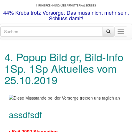
F
G
RÜHERKENNUNG
EBÄRMUTTERHALSKREBS
44% Krebs trotz Vorsorge: Das muss nicht mehr sein.
Schluss damit!
Toggl
naviga
4. Popup Bild gr, Bild-Info
1Sp, 1Sp Aktuelles vom
25.10.2019
assdfsdf
• Seit 2002 Stagnation
.