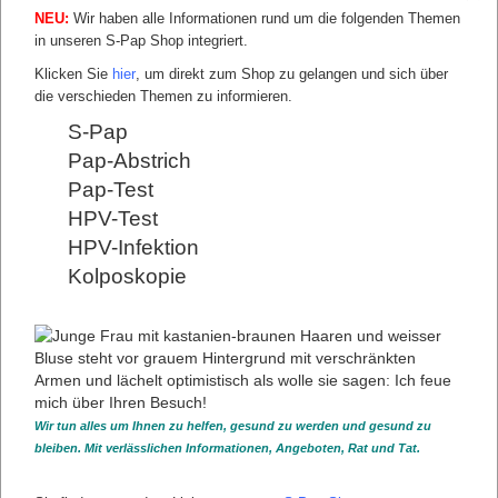
Vorliegen einer Dysplasie mit der Tendenz zur
NEU:
Verschlechterung – selbst bei unauffälliger Zytologie.
Wir haben alle Informationen rund um die folgenden Themen
in unseren S-Pap Shop integriert.
Klicken Sie
hier
, um direkt zum Shop zu gelangen und sich über
die verschieden Themen zu informieren.
S-Pap
Pap-Abstrich
Pap-Test
HPV-Test
HPV-Infektion
Kolposkopie
Wir tun alles um Ihnen zu helfen, gesund zu werden und gesund zu
S-PAP BIOMARKER
bleiben. Mit verlässlichen Informationen, Angeboten, Rat und Tat.
S-Pap Biomarker genotypisierte HPV-Untersuchung
S-Pap Biomarker L1 und cytoactiv®-Test