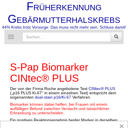
F
RÜHERKENNUNG
G
EBÄRMUTTERHALSKREBS
44% Krebs trotz Vorsorge: Das muss nicht mehr sein. Schluss damit!
Toggle
navigation
S-Pap Biomarker
CINtec® PLUS
Der von der Firma Roche angebotene Test
CINtec® PLUS
(„p16 PLUS Ki-67“ in einem einzelnen Test) entspricht dem
sogenannten
dual-stain p16/Ki-67
Verfahren.
Biomarker können dabei helfen, bei Frauen mit einem
auffälligen Befund zwischen Verdacht und tatsächlicher
Erkrankung zu unterscheiden.
Ein positives Reaktionsergebnis beider Marker in derselben
×
Zelle spricht mit sehr hoher Wahrscheinlichkeit für das