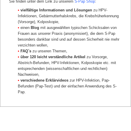
Sie finden unter dem Link zu unserem
S-Pap Shop
:
S-Pap Biomarker HPVix®
S-Pap Biomarker p16/Ki67 dual-stain
•
vielfältige Informationen und Lösungen
zu HPV-
S-Pap Biomarker CINtec® PLUS
Infektionen, Gebärmutterhalskrebs, die Krebsfrüherkennung
zurück
(Vorsorge), Kolposkopie,
•
einen
Blog
mit ausgewählten typischen Schicksalen von
Frauen aus unserer Praxis (anonymisiert), die dem S-Pap
besonders dankbar sind und auf dessen Sicherheit nie mehr
verzichten wollen,
•
FAQ´s
zu unseren Themen,
•
über 120 leicht verständliche Artikel
zu Vorsorge,
Abstrich-Befunden, HPV-Infektionen, Kolposkopie etc. mit
entsprechenden (wissenschaftlichen und rechtlichen)
Nachweisen,
•
verschiedene Erklärvideos
zur HPV-Infektion, Pap-
Befunden (Pap-Test) und der einfachen Anwendung des S-
Pap.