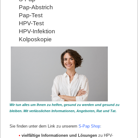
Pap-Abstrich
sfasdfsf
Pap-Test
"Desfasdf"
HPV-Test
asfsa
HPV-Infektion
asfs
Kolposkopie
sfasdf
LINKS
Fachgesellschaften
IGeL-Monitor in Bearbeitung
IGeL-Ärger in Bearbeitung
Berufsverband Frauenärzte
RKI (Robert Koch Institut)
Krebsregister
Aktivitäten Krebs verhindern
Wir tun alles um Ihnen zu helfen, gesund zu werden und gesund zu
zurück
bleiben. Mit verlässlichen Informationen, Angeboten, Rat und Tat.
Sie finden unter dem Link zu unserem
S-Pap Shop
:
•
vielfältige Informationen und Lösungen
zu HPV-