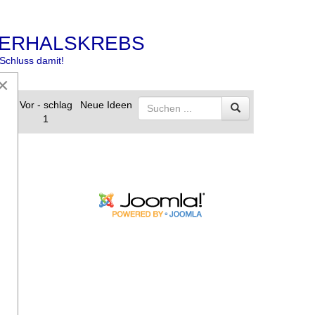
ERHALSKREBS
Schluss damit!
×
s
Vor - schlag
Neue Ideen
1