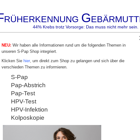
F
G
RÜHERKENNUNG
EBÄRMUTT
44% Krebs trotz Vorsorge: Das muss nicht mehr sein. 
NEU:
Wir haben alle Informationen rund um die folgenden Themen in
p
Gyn-
Gyn-
S-Pap
Co- Testung
Besmart
Akady
unseren S-Pap Shop integriert.
Zyto
Zentrum
besafe
Klicken Sie
hier
, um direkt zum Shop zu gelangen und sich über die
verschieden Themen zu informieren.
Überschrift
S-Pap
Pap-Abstrich
erste spalte
zweite spalte
Pap-Test
HPV-Test
HPV-Infektion
Kolposkopie