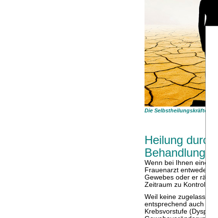
Die Selbstheilungskräfte b
Heilung durc
Behandlung
Wenn bei Ihnen eine Kre
Frauenarzt entweder ein
Gewebes oder er rät, a
Zeitraum zu Kontrolle 
Weil keine zugelassene
entsprechend auch nich
Krebsvorstufe (Dysplasi