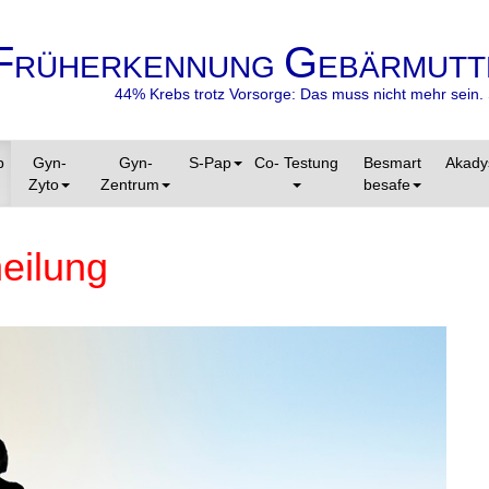
F
G
RÜHERKENNUNG
EBÄRMUTT
44% Krebs trotz Vorsorge: Das muss nicht mehr sein. 
p
Gyn-
Gyn-
S-Pap
Co- Testung
Besmart
Akady
Zyto
Zentrum
besafe
eilung