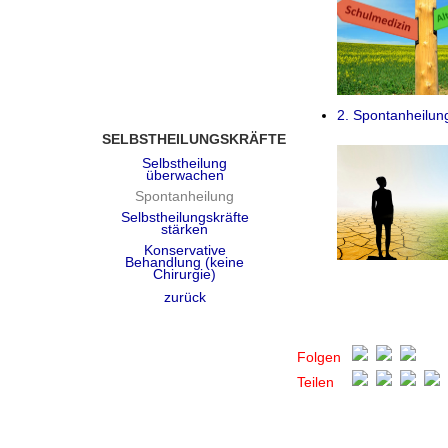
2. Spontanheilun
SELBSTHEILUNGSKRÄFTE
Selbstheilung
überwachen
Spontanheilung
Selbstheilungskräfte
stärken
Konservative
Behandlung (keine
Chirurgie)
zurück
Folgen
Teilen
Cookies helfen uns bei der Bereitstellung unserer Dienste. Mit Nutz