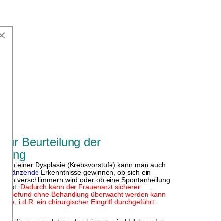
×
zur Beurteilung der
ilung
adien einer Dysplasie (Krebsvorstufe) kann man auch
 ergänzende
Erkenntnisse gewinnen, ob sich ein
htlich verschlimmern wird oder ob eine Spontanheilung
ch ist.
Dadurch kann der Frauenarzt sicherer
 der Befund ohne Behandlung überwacht werden kann
pie, i.d.R. ein chirurgischer Eingriff durchgeführt