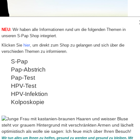
NEU:
Wir haben alle Informationen rund um die folgenden Themen in
unseren S-Pap Shop integriert.
Klicken Sie
hier
, um direkt zum Shop zu gelangen und sich über die
verschieden Themen zu informieren.
S-Pap
Pap-Abstrich
estimmen eine Spontanheilung oder Verschlechterung der Krebsvorstufen
Pap-Test
HPV-Test
h das Immunsystem ohne
Biomarker 
HPV-Infektion
Spontanhe
Kolposkopie
bsvorstufe erkannt wird, empfiehlt der
In bestimmten St
e Operation zur Entfernung des auffälligen
mittels
Biomarker
bzuwarten und nach einem festgelegten
Befund voraussic
zu kommen.
eher wahrscheinli
entscheiden, ob
n Medikamente zur Therapie bekannt sind, wird
oder ob eine Thera
t behandelt. Die Behandlung einer
werden muss.
e) ist jedoch nicht immer zwingend notwendig.
Wir tun alles um Ihnen zu helfen, gesund zu werden und gesund zu bleiben. Mit