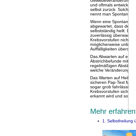
Gewebeveränderungen s
und oftmals entwickeln
selbst zurück. Solch e
nennt man Spontanheil
Wenn eine Spontanheilu
abgewartet, dass der Kö
selbstständig heilt. Die 
zuverlässig überwacht w
Krebsvorstufen nicht v
möglicherweise unbemer
Auffälligkeiten übersieht
Das Abwarten auf eine 
Abstrichbefunde mit ein
regelmäßigen Abständen 
welche Veränderungen 
Das Warten auf Heilung 
sicheren Pap-Test Meth
sogar grob fahrlässig. 
Krebsvorstufen sich ver
erkannt wird und so Kre
Mehr erfahren
1. Selbstheilung