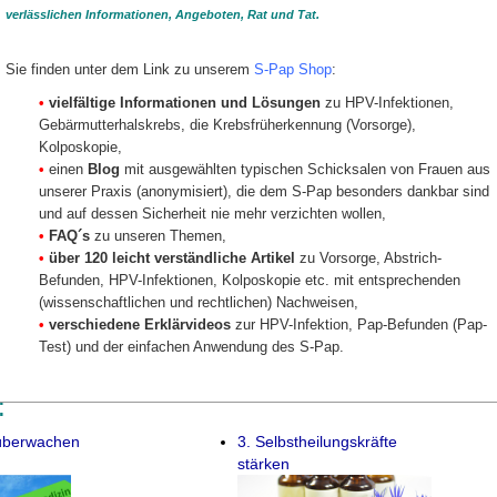
ind im Laufe des Lebens nicht ungewöhnlich
Die Biomarker, di
verlässlichen Informationen, Angeboten, Rat und Tat.
 sie sich durch das eigene Immunsystem von
cytoactiv®-Test 
ine Ausheilung ohne therapeutische Maßnahmen
geben z.B. Aufsc
ung.
gegen die Krankhe
Zuverlässigkeit v
Sie finden unter dem Link zu unserem
S-Pap Shop
:
ng gewünscht ist, wird nichts unternommen und
Diese geschieht o
rper die auffälligen Zellen spontan
•
vielfältige Informationen und Lösungen
zu HPV-Infektionen,
Entwicklung bzw. der Verlauf sollte allerdings
Gebärmutterhalskrebs, die Krebsfrüherkennung (Vorsorge),
erden, denn es könnte auch sein, dass sich die
S-Pap best
erbessern, sondern verschlechtern und
Kolposkopie,
kt Krebs entsteht, wenn der Pap-Test die
•
einen
Blog
mit ausgewählten typischen Schicksalen von Frauen aus
Über unsere
Vid
.
Anmeldung zur
V
unserer Praxis (anonymisiert), die dem S-Pap besonders dankbar sind
Spontanheilung setzt unbedingt voraus, dass die
und auf dessen Sicherheit nie mehr verzichten wollen,
er zuverlässigen Methode erstellt werden und in
•
FAQ´s
zu unseren Themen,
(i.d.R. 3 oder 6 Monate) überprüft wird,
zu erkennen sind.
•
über 120 leicht verständliche Artikel
zu Vorsorge, Abstrich-
Befunden, HPV-Infektionen, Kolposkopie etc. mit entsprechenden
ohne Überwachung der Auffälligkeiten mit einer
ode wäre mindestens fahrlässig wenn nicht
(wissenschaftlichen und rechtlichen) Nachweisen,
Ohne sichern Pap-Test besteht das Risiko, dass
•
verschiedene Erklärvideos
zur HPV-Infektion, Pap-Befunden (Pap-
schlechtern, ohne dass diese Entwicklung
Test) und der einfachen Anwendung des S-Pap.
bs entsteht.
:
 überwachen
3. Selbstheilungskräfte
stärken