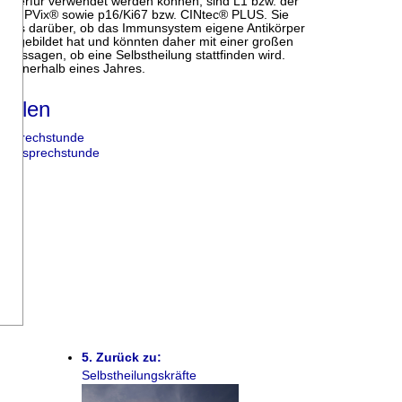
e hierfür verwendet werden können, sind L1 bzw. der
und HPVix® sowie p16/Ki67 bzw. CINtec® PLUS. Sie
hluss darüber, ob das Immunsystem eigene Antikörper
it gebildet hat und könnten daher mit einer großen
oraussagen, ob eine Selbstheilung stattfinden wird.
ft innerhalb eines Jahres.
ellen
eosprechstunde
ideosprechstunde
5. Zurück zu:
Selbstheilungskräfte