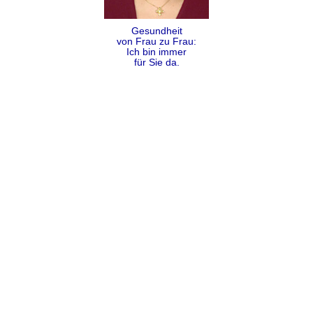
Gesundheit
von Frau zu Frau:
Ich bin immer
für Sie da.
Folgen
Teilen
Kontakt
Impressum
Datenschutz
AGB
Sitemap
Copyright Dr. Alexandra Coumbos 2009 - 2026 ©
Cookies helfen uns bei der Bereitstellung unserer Dienste. Mit
Nutzung unserer Dienste erklären Sie sich damit einverstanden,