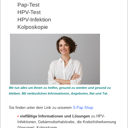
Pap-Test
HPV-Test
sfasdfsf
HPV-Infektion
"Desfasdf"
Kolposkopie
asfsa
asfs
sfasdf
Unterseite 1 Unterseite 2 Unterseite 3 Unterseite 4
STELLENWERT DER KREBSFRÜHERKENNUNG FÜR
DEN FRAUENARZT
Die Wirtschaftliche Bedeutung der Vorsorge
Die Folgen eines falschen Befundes
zurück
Wir tun alles um Ihnen zu helfen, gesund zu werden und gesund zu
bleiben. Mit verlässlichen Informationen, Angeboten, Rat und Tat.
Sie finden unter dem Link zu unserem
S-Pap Shop
:
•
vielfältige Informationen und Lösungen
zu HPV-
Infektionen, Gebärmutterhalskrebs, die Krebsfrüherkennung
(Vorsorge), Kolposkopie,