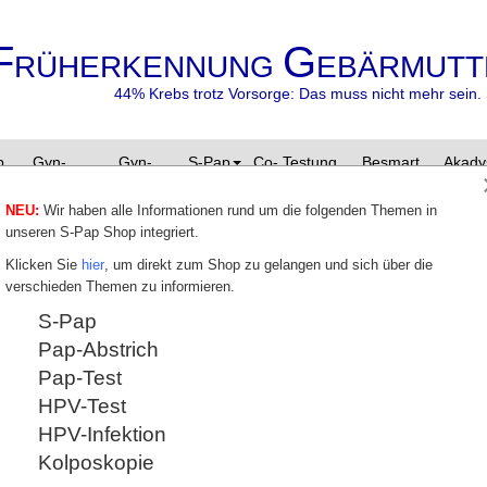
F
G
RÜHERKENNUNG
EBÄRMUTT
44% Krebs trotz Vorsorge: Das muss nicht mehr sein. 
p
Gyn-
Gyn-
S-Pap
Co- Testung
Besmart
Akady
Zyto
Zentrum
besafe
NEU:
Wir haben alle Informationen rund um die folgenden Themen in
unseren S-Pap Shop integriert.
Überschrift
Klicken Sie
hier
, um direkt zum Shop zu gelangen und sich über die
verschieden Themen zu informieren.
erste spalte
zweite spalte
S-Pap
Pap-Abstrich
Pap-Test
HPV-Test
HPV-Infektion
Kolposkopie