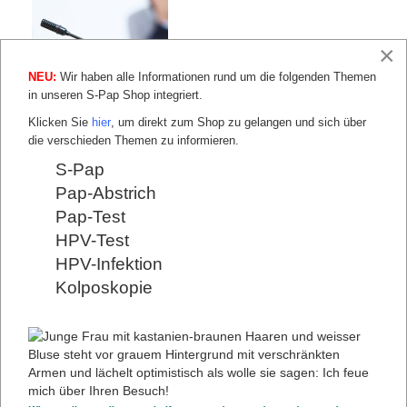
×
NEU:
Wir haben alle Informationen rund um die folgenden Themen
in unseren S-Pap Shop integriert.
Klicken Sie
hier
, um direkt zum Shop zu gelangen und sich über
die verschieden Themen zu informieren.
S-Pap
Pap-Abstrich
Pap-Test
UNSERE REFERENTEN
HPV-Test
Bäcker, Cornelie
HPV-Infektion
Baessler, Kaven
Kolposkopie
Blohmer, Jens-Uwe
Costa, Serban-Dan
Coumbos, Alexandra
Henrich, Wolfgang
Hilfrich, Ralf
Kaufmann, Andreas
Kühn, Wolfgang