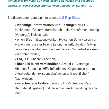
Wir tun alles um Ihnen zu helfen, gesund zu werden und gesund zu
Lanowska, Malgorzata
bleiben. Mit verlässlichen Informationen, Angeboten, Rat und Tat.
Mangler, Mandy
Mechsner, Sylvia
Sie finden unter dem Link zu unserem
S-Pap Shop
:
Mutz, Anja
Sehouli, Jalid
•
vielfältige Informationen und Lösungen
zu HPV-
Spek, Petra
Infektionen, Gebärmutterhalskrebs, die Krebsfrüherkennung
Stein, Harald
(Vorsorge), Kolposkopie,
•
einen
Blog
mit ausgewählten typischen Schicksalen von
Stellpflug, Martin
Frauen aus unserer Praxis (anonymisiert), die dem S-Pap
Ulrich, Uwe
besonders dankbar sind und auf dessen Sicherheit nie mehr
zurück
verzichten wollen,
•
FAQ´s
zu unseren Themen,
•
über 120 leicht verständliche Artikel
zu Vorsorge,
Abstrich-Befunden, HPV-Infektionen, Kolposkopie etc. mit
entsprechenden (wissenschaftlichen und rechtlichen)
Nachweisen,
•
verschiedene Erklärvideos
zur HPV-Infektion, Pap-
Befunden (Pap-Test) und der einfachen Anwendung des S-
Pap.