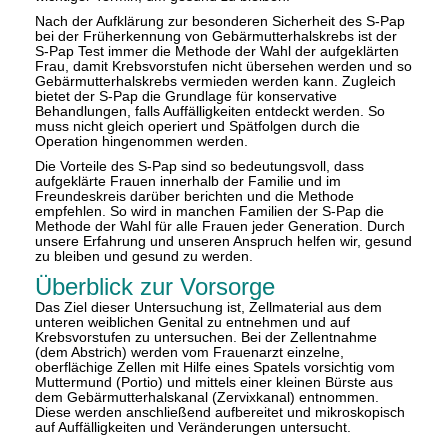
Nach der Aufklärung zur besonderen Sicherheit des S-Pap
bei der Früherkennung von Gebärmutterhalskrebs ist der
S-Pap Test immer die Methode der Wahl der aufgeklärten
Frau, damit Krebsvorstufen nicht übersehen werden und so
Gebärmutterhalskrebs vermieden werden kann. Zugleich
bietet der S-Pap die Grundlage für konservative
Behandlungen, falls Auffälligkeiten entdeckt werden. So
muss nicht gleich operiert und Spätfolgen durch die
Operation hingenommen werden.
Die Vorteile des S-Pap sind so bedeutungsvoll, dass
aufgeklärte Frauen innerhalb der Familie und im
Freundeskreis darüber berichten und die Methode
empfehlen. So wird in manchen Familien der S-Pap die
Methode der Wahl für alle Frauen jeder Generation. Durch
unsere Erfahrung und unseren Anspruch helfen wir, gesund
zu bleiben und gesund zu werden.
Überblick zur Vorsorge
Das Ziel dieser Untersuchung ist, Zellmaterial aus dem
unteren weiblichen Genital zu entnehmen und auf
Krebsvorstufen zu untersuchen. Bei der Zellentnahme
(dem Abstrich) werden vom Frauenarzt einzelne,
oberflächige Zellen mit Hilfe eines Spatels vorsichtig vom
Muttermund (Portio) und mittels einer kleinen Bürste aus
dem Gebärmutterhalskanal (Zervixkanal) entnommen.
Diese werden anschließend aufbereitet und mikroskopisch
auf Auffälligkeiten und Veränderungen untersucht.