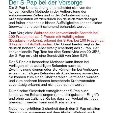
Der S-Pap bei der Vorsorge
Die S-Pap Untersuchung unterscheidet sich von der
konventionellen Methode in der Aufbereitung der
entnommenen Zellen und in der Zelluntersuchung.
Krebsvorstufen werden durch ihn deutlich zuverlässiger
und früher erkannt als bisher, Auffälligkeiten können sicher
überwacht und somit schonend behandelt werden.
Zum Vergleich:
Während der konventionelle Abstrich bei
100 Frauen nur ca. 2 Frauen mit Auffälligkeiten
(Dysplasien) erkennt, erkennt der S-Pap bei 100 Frauen ca
9 Frauen mit Auffälligkeiten.
Der Grund hierfür liegt in der
deutlich höheren Sensitivität (Sicherheit) des S-Pap. Der
konventionelle Pap-Test hat eine Sensitivität von 20-35%,
der S-Pap erreicht eine Sensitivität von über 91%.
Der S-Pap als besondere Methode kann Ihnen bei
Vorliegen eines auffälligen Befundes auch als
Zweitmeinung dienen oder Sie können ihn bei Vorliegen
eines unauffälligen Befundes als Absicherung anwenden.
So können zum einen Übertherapien vermieden werden
und zum anderen können bestehende Krebsvorstufen
zuverlässig erkannt und nicht übersehen werden.
Durch seine Sicherheit ermöglicht der S-Pap auch
konservative Behandlungen (ohne chiriguischen Eingriff)
und ohne zusätzliches Risiko, dass der Verlauf nicht gut
überwacht werden kann und Krebs entsteht.
Neben der erhöhten Sicherheit durch den S-Pap erhalten
Sie von uns zusammen mit dem Abstrich-Befund auch