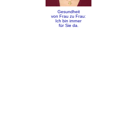
Gesundheit
von Frau zu Frau:
Ich bin immer
für Sie da.
Folgen
Teilen
Kontakt
Impressum
Datenschutz
AGB
Sitemap
Copyright Dr. Alexandra Coumbos 2009 - 2026 ©
Cookies helfen uns bei der Bereitstellung unserer Dienste. Mit
Nutzung unserer Dienste erklären Sie sich damit einverstanden,