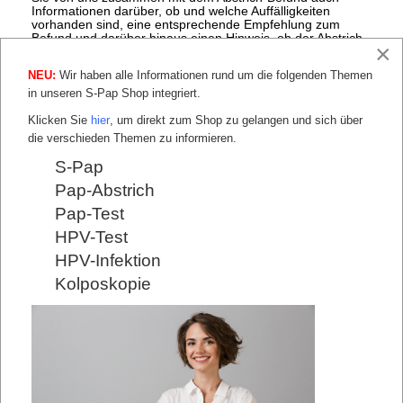
Informationen darüber, ob und welche Auffälligkeiten
vorhanden sind, eine entsprechende Empfehlung zum
Befund und darüber hinaus einen Hinweis, ob der Abstrich
×
überhaupt die Zellen enthält, die für die Untersuchung
notwendig sind. Denn Fehler beim Abstrich sind nicht
NEU:
Wir haben alle Informationen rund um die folgenden Themen
selten.
Hier finden Sie alle Vorteile, die Sie durch den S-Pap
haben.
in unseren S-Pap Shop integriert.
Bei Bedarf Videosprechstunde zum
Klicken Sie
hier
, um direkt zum Shop zu gelangen und sich über
S-Pap Befund
die verschieden Themen zu informieren.
Die Mitteilung über den S-Pap Befund erfolgt immer
S-Pap
schriftlich mit einer Empfehlung und Hinweisen zur
Pap-Abstrich
Abstrichqualität.
In besonderen Fällen entstehen manchmal Fragen, die
Pap-Test
direkt beantwortet werden sollten. Hierzu haben wir eine
HPV-Test
Videosprechstunde eingerichtet, damit Sie bei Bedarf
darauf zugreifen könnten und sich nicht hilflos und
HPV-Infektion
alleingelassen fühlen müssen, wenn Sie besondere Not
haben. Für uns sind Fürsorge und individuelle Bearbeitung
Kolposkopie
unserer Befunde selbstverständlich, egal welcher
Frauenarzt sie betreut.
S-Pap bestellen
Über unsere
Videosprechstunde
Anmeldung zur
Videosprechstunde