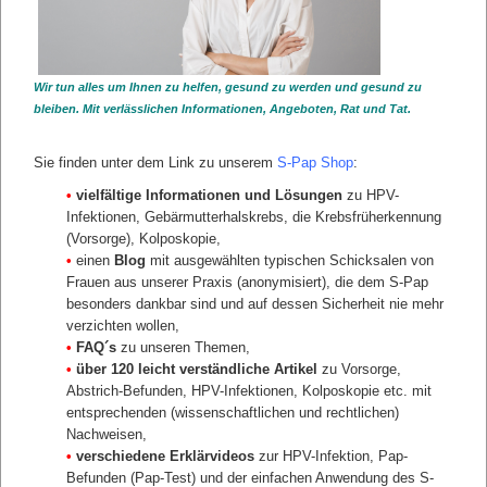
Mehr erfahren:
1. Beschreibung, Früherkennung,
Wir tun alles um Ihnen zu helfen, gesund zu werden und gesund zu
Krankheitsverlauf, Therapie des CxCa
bleiben. Mit verlässlichen Informationen, Angeboten, Rat und Tat.
Sie finden unter dem Link zu unserem
S-Pap Shop
:
•
vielfältige Informationen und Lösungen
zu HPV-
Infektionen, Gebärmutterhalskrebs, die Krebsfrüherkennung
(Vorsorge), Kolposkopie,
2. Warum informiert mich meine Freundin oder
•
einen
Blog
mit ausgewählten typischen Schicksalen von
meine Familie
Frauen aus unserer Praxis (anonymisiert), die dem S-Pap
und nicht mein Frauenarzt?
besonders dankbar sind und auf dessen Sicherheit nie mehr
verzichten wollen,
•
FAQ´s
zu unseren Themen,
•
über 120 leicht verständliche Artikel
zu Vorsorge,
Abstrich-Befunden, HPV-Infektionen, Kolposkopie etc. mit
entsprechenden (wissenschaftlichen und rechtlichen)
Nachweisen,
3. Was kann ich vorbeugend
•
verschiedene Erklärvideos
zur HPV-Infektion, Pap-
gegen Gebärmutterhalskrebs tun?
Befunden (Pap-Test) und der einfachen Anwendung des S-