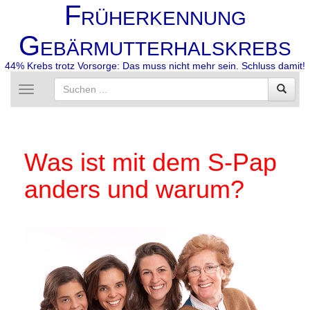
F
RÜHERKENNUNG
G
EBÄRMUTTERHALSKREBS
44% Krebs trotz Vorsorge: Das muss nicht mehr sein. Schluss damit!
Toggle
navigation
Was ist mit dem S-Pap
anders und warum?