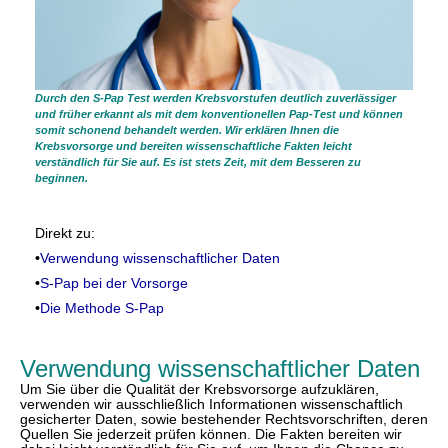
Durch den S-Pap Test werden Krebsvorstufen deutlich zuverlässiger
und früher erkannt als mit dem konventionellen Pap-Test und können
somit schonend behandelt werden. Wir erklären Ihnen die
Krebsvorsorge und bereiten wissenschaftliche Fakten leicht
verständlich für Sie auf. Es ist stets Zeit, mit dem Besseren zu
beginnen.
Direkt zu:
•
Verwendung wissenschaftlicher Daten
•
S-Pap bei der Vorsorge
•
Die Methode S-Pap
Verwendung wissenschaftlicher Daten
Um Sie über die Qualität der Krebsvorsorge aufzuklären,
verwenden wir ausschließlich Informationen wissenschaftlich
gesicherter Daten, sowie bestehender Rechtsvorschriften, deren
Quellen Sie jederzeit prüfen können. Die Fakten bereiten wir