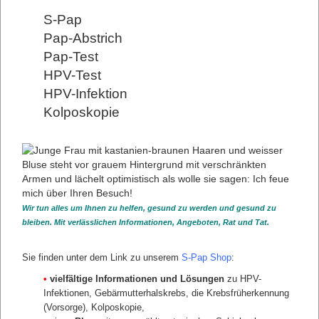
bei dem S-Pap 8. Das liegt an seiner deutlich höheren
Sensitivität (Sicherheit). Während sie bei dem konventionellen
S-Pap
Pap-Test nur 20-35% beträgt, erkennt der S-Pap Auffälligkeiten
mit einer Sensitivität von über 91%.
Pap-Abstrich
Pap-Test
Ihr Frauenarzt
und der S-Pap
Diese Sicherheit des S-Pap ist durch vielfältige Maßnahmen
HPV-Test
gegeben. Der Abstrich wird nach besonderer Aufbereitung und
Anwendung ergänzender moderner Methoden zusätzlich
HPV-Infektion
doppelt befundet und beide Ergebnisse werden verglichen (in
Kolposkopie
Analogie zur Früherkennung Brustkrebs), damit nichts
übersehen wird.
Mehr Infos S-Pap Sicherheit und Qualität finden
sie hier.
S-Pap bestellen
Über unsere
Videosprechstunde
Anmeldung zur
Videosprechstunde
Wir tun alles um Ihnen zu helfen, gesund zu werden und gesund zu
bleiben. Mit verlässlichen Informationen, Angeboten, Rat und Tat.
Mehr erfahren:
1. Ihre Vorteile durch den S-Pap
Sie finden unter dem Link zu unserem
S-Pap Shop
:
•
vielfältige Informationen und Lösungen
zu HPV-
Infektionen, Gebärmutterhalskrebs, die Krebsfrüherkennung
(Vorsorge), Kolposkopie,