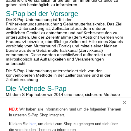
dabei leicht verständlich für Sie auf, um Ihnen die Chance zu
geben sich bestmöglich zu informieren.
S-Pap bei der Vorsorge
Die S-Pap Untersuchung ist Teil der
Früherkennungsuntersuchung Gebärmutterhalskrebs. Das Ziel
dieser Untersuchung ist, Zellmaterial aus dem unteren
weiblichen Genital zu entnehmen und auf Krebsvorstufen zu
untersuchen. Bei der Zellentnahme (dem Abstrich) werden vom
Frauenarzt einzelne, oberflächige Zellen mit Hilfe eines Spatels
vorsichtig vom Muttermund (Portio) und mittels einer kleinen
Bürste aus dem Gebärmutterhalskanal (Zervixkanal)
entnommen. Diese werden anschließend aufbereitet und
mikroskopisch auf Auffälligkeiten und Veränderungen
untersucht.
Die S-Pap Untersuchung unterscheidet sich von der
konventionellen Methode in der Zellentnahme und in der
Zelluntersuchung.
Die Methode S-Pap
Mit dem S-Pap haben wir 2014 eine neue, sicherere Methode
für jede Frau entwickelt, Gebärmutterhalskrebs zu verhindern.
×
Krebsvorstufen werden durch ihn deutlich zuverlässiger und
früher erkannt als bisher, und können somit schonend behandelt
NEU:
Wir haben alle Informationen rund um die folgenden Themen
werden.
Hier finden Sie alle Vorteile, die Sie durch den S-Pap
in unseren S-Pap Shop integriert.
haben.
Zum Vergleich: Während der konventionelle Abstrich bei 100
Klicken Sie
hier
, um direkt zum Shop zu gelangen und sich über
Frauen nur ca. 2 mit Auffälligkeiten (Dysplasien) erkennt, sind es
die verschieden Themen zu informieren.