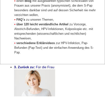
•
einen
Blog
mit ausgewählten typischen Schicksalen von
Frauen aus unserer Praxis (anonymisiert), die dem S-Pap
besonders dankbar sind und auf dessen Sicherheit nie mehr
verzichten wollen,
•
FAQ´s
zu unseren Themen,
2. S-Pap Sicherheit und Qualität
•
über 120 leicht verständliche Artikel
zu Vorsorge,
Abstrich-Befunden, HPV-Infektionen, Kolposkopie etc. mit
entsprechenden (wissenschaftlichen und rechtlichen)
Nachweisen,
•
verschiedene Erklärvideos
zur HPV-Infektion, Pap-
Befunden (Pap-Test) und der einfachen Anwendung des S-
Pap.
3. Zurück zu:
Für die Frau