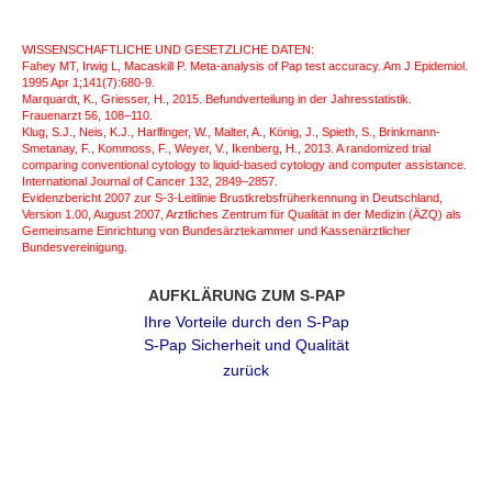
WISSENSCHAFTLICHE UND GESETZLICHE DATEN:
Fahey MT, Irwig L, Macaskill P. Meta-analysis of Pap test accuracy. Am J Epidemiol.
1995 Apr 1;141(7):680-9.
Marquardt, K., Griesser, H., 2015. Befundverteilung in der Jahresstatistik.
Frauenarzt 56, 108–110.
Klug, S.J., Neis, K.J., Harlfinger, W., Malter, A., König, J., Spieth, S., Brinkmann-
Smetanay, F., Kommoss, F., Weyer, V., Ikenberg, H., 2013. A randomized trial
comparing conventional cytology to liquid-based cytology and computer assistance.
International Journal of Cancer 132, 2849–2857.
Evidenzbericht 2007 zur S-3-Leitlinie Brustkrebsfrüherkennung in Deutschland,
Version 1.00, August 2007, Arztliches Zentrum für Qualität in der Medizin (ÄZQ) als
Gemeinsame Einrichtung von Bundesärztekammer und Kassenärztlicher
Bundesvereinigung.
AUFKLÄRUNG ZUM S-PAP
Ihre Vorteile durch den S-Pap
S-Pap Sicherheit und Qualität
zurück