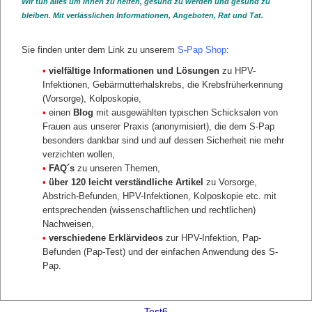
Wir tun alles um Ihnen zu helfen, gesund zu werden und gesund zu
Medizin (ÄZQ) als Gemeinsame Einrichtung von Bundesärztekammer und
bleiben. Mit verlässlichen Informationen, Angeboten, Rat und Tat.
Kassenärztlicher Bundesvereinigung.
Sie finden unter dem Link zu unserem
S-Pap Shop
:
SHOP S-PAP
•
vielfältige Informationen und Lösungen
zu HPV-
Home
Infektionen, Gebärmutterhalskrebs, die Krebsfrüherkennung
Alle Produkte
(Vorsorge), Kolposkopie,
FAQ
•
einen
Blog
mit ausgewählten typischen Schicksalen von
Blog
Frauen aus unserer Praxis (anonymisiert), die dem S-Pap
News and Stories
besonders dankbar sind und auf dessen Sicherheit nie mehr
Weitere Seiten
verzichten wollen,
Für die Frau
•
FAQ´s
zu unseren Themen,
Über uns
•
über 120 leicht verständliche Artikel
zu Vorsorge,
Für den Frauenarzt
Abstrich-Befunden, HPV-Infektionen, Kolposkopie etc. mit
Unterstützen
entsprechenden (wissenschaftlichen und rechtlichen)
Test Muster
Nachweisen,
•
verschiedene Erklärvideos
zur HPV-Infektion, Pap-
Test Popup1
Befunden (Pap-Test) und der einfachen Anwendung des S-
Test Popup 2
Pap.
Test Popup 3
Test Popup 4
Test5
Test6