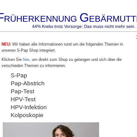
F
G
RÜHERKENNUNG
EBÄRMUTT
44% Krebs trotz Vorsorge: Das muss nicht mehr sein. 
NEU:
Wir haben alle Informationen rund um die folgenden Themen in
p
Gyn-
Gyn-
S-Pap
Co- Testung
Besmart
Akady
unseren S-Pap Shop integriert.
Zyto
Zentrum
besafe
Klicken Sie
hier
, um direkt zum Shop zu gelangen und sich über die
verschieden Themen zu informieren.
. Wolfgang Kühn
S-Pap
Pap-Abstrich
tellen wir Ihnen externe Links zur Verfügung:
Pap-Test
HPV-Test
HPV-Infektion
Kolposkopie