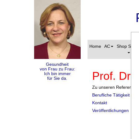
Home
AC
Shop S-Pa
Gesundheit
von Frau zu Frau:
Prof. Dr
Ich bin immer
für Sie da.
Zu unseren Referenten s
Berufliche Tätigkeit
Kontakt
Veröffentlichungen