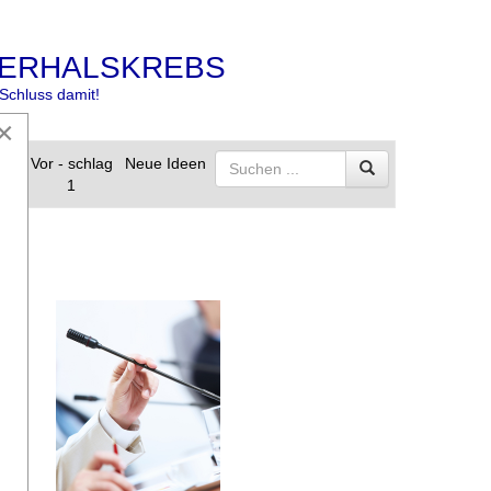
ERHALSKREBS
Schluss damit!
×
s
Vor - schlag
Neue Ideen
1