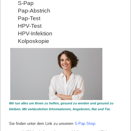
S-Pap
Pap-Abstrich
sfasdfsf
Pap-Test
"Desfasdf"
HPV-Test
asfsa
HPV-Infektion
asfs
sfasdf
Kolposkopie
Unterseite 1 Unterseite 2 Unterseite 3 Unterseite 4
LINKS
Fachgesellschaften
IGeL-Monitor in Bearbeitung
IGeL-Ärger in Bearbeitung
Berufsverband Frauenärzte
RKI (Robert Koch Institut)
Krebsregister
Wir tun alles um Ihnen zu helfen, gesund zu werden und gesund zu
Aktivitäten Krebs verhindern
bleiben. Mit verlässlichen Informationen, Angeboten, Rat und Tat.
zurück
Sie finden unter dem Link zu unserem
S-Pap Shop
: