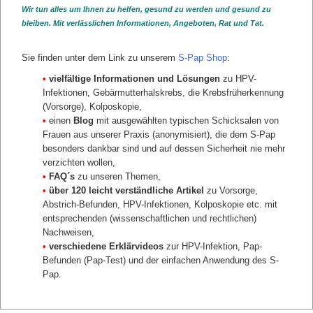
Werden Auffälligkeiten übersehen, kann Krebs
Wir tun alles um Ihnen zu helfen, gesund zu werden und gesund zu
entstehen. Daher ist bei der Vorsorgeuntersuchung
bleiben. Mit verlässlichen Informationen, Angeboten, Rat und Tat.
ein
Pap-Test wichtig, der möglichst wenig übersieht
und sichere Befunde ermöglicht.
Damit Krebs erst
Sie finden unter dem Link zu unserem
S-Pap Shop
:
gar nicht entstehen muss.
•
vielfältige Informationen und Lösungen
zu HPV-
Infektionen, Gebärmutterhalskrebs, die Krebsfrüherkennung
WIE ENTSTEHT GEBÄRMUTTERHALSKREBS?
(Vorsorge), Kolposkopie,
HPV-Typen
•
einen
Blog
mit ausgewählten typischen Schicksalen von
Eine HPV-Infektion hat (fast) jede Frau
Frauen aus unserer Praxis (anonymisiert), die dem S-Pap
HPV-Infektion bedeutet nicht Krebs
besonders dankbar sind und auf dessen Sicherheit nie mehr
zurück
verzichten wollen,
•
FAQ´s
zu unseren Themen,
•
über 120 leicht verständliche Artikel
zu Vorsorge,
Abstrich-Befunden, HPV-Infektionen, Kolposkopie etc. mit
entsprechenden (wissenschaftlichen und rechtlichen)
Nachweisen,
•
verschiedene Erklärvideos
zur HPV-Infektion, Pap-
Befunden (Pap-Test) und der einfachen Anwendung des S-
Pap.