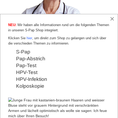
×
NEU:
Wir haben alle Informationen rund um die folgenden Themen
in unseren S-Pap Shop integriert.
Klicken Sie
hier
, um direkt zum Shop zu gelangen und sich über
die verschieden Themen zu informieren.
"Eine HPV-Infektion führt nur in wenigen
S-Pap
Fällen zur Zellveränderung
.
Pap-Abstrich
Diese Zellveränderungen können mit dem
Pap-Test
Pap-Test erkannt werden."
HPV-Test
Die meisten Frauen infizieren sich mit HPV.
HPV-Infektion
Glücklicherweise hat die Infektion in über 90% der
Fälle keine Folgen. Selbst Vorstufen von
Kolposkopie
Gebärmutterhalskrebs heilen häufig durch das
eigene Immunsystem aus.
Mit dem Pap-Test bzw. Pap-Abstrich wird nach den
Auswirkungen einer HPV-Infektion gesucht. Werden
Zellveränderungen erkannt, sollten diese beobachtet
und bei Bedarf behandelt werden.