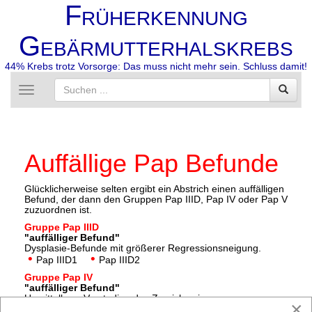
F
RÜHERKENNUNG
G
EBÄRMUTTERHALSKREBS
44% Krebs trotz Vorsorge: Das muss nicht mehr sein. Schluss damit!
Toggle
navigation
Auffällige Pap Befunde
Glücklicherweise selten ergibt ein Abstrich einen auffälligen
Befund, der dann den Gruppen Pap IIID, Pap IV oder Pap V
zuzuordnen ist.
Gruppe Pap IIID
"auffälliger Befund"
Dysplasie-Befunde mit größerer Regressionsneigung.
•
•
Pap IIID1
Pap IIID2
Gruppe
Pap IV
"auffälliger Befund"
Unmittelbare Vorstadien des Zervixkarzinoms.
×
•
•
Pap IVa-p
Pap IVa-g