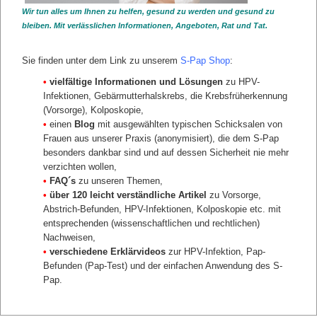
Wir tun alles um Ihnen zu helfen, gesund zu werden und gesund zu
PAP DIAGNOSEN
bleiben. Mit verlässlichen Informationen, Angeboten, Rat und Tat.
Übersicht Pap Gruppen
Unauffällige Pap Befunde
Sie finden unter dem Link zu unserem
S-Pap Shop
:
Unklare Pap Befunde
Auffällige Pap Befunde
•
vielfältige Informationen und Lösungen
zu HPV-
Auffällige Pap Befunde mit Gewebeentnahme
Infektionen, Gebärmutterhalskrebs, die Krebsfrüherkennung
zurück
(Vorsorge), Kolposkopie,
•
einen
Blog
mit ausgewählten typischen Schicksalen von
Frauen aus unserer Praxis (anonymisiert), die dem S-Pap
besonders dankbar sind und auf dessen Sicherheit nie mehr
verzichten wollen,
•
FAQ´s
zu unseren Themen,
•
über 120 leicht verständliche Artikel
zu Vorsorge,
Abstrich-Befunden, HPV-Infektionen, Kolposkopie etc. mit
entsprechenden (wissenschaftlichen und rechtlichen)
Nachweisen,
•
verschiedene Erklärvideos
zur HPV-Infektion, Pap-
Befunden (Pap-Test) und der einfachen Anwendung des S-
Pap.