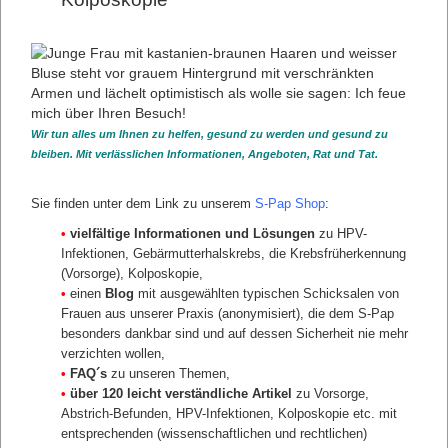
über Gebärmutterhalskrebs zu finden. Deshalb haben wir
unsere Erfahrungen und unsere Expertise genutzt, um
Ihnen hier ein Informationsportal zur Verfügung zu stellen.
Wenn Sie uns vertrauen oder auch nachdem Sie sich
umfassend informiert haben, können Sie den S-Pap direkt
bei uns bestellen zur nächsten Vorsorge bei Ihrem
Frauenarzt mitnehmen. So müssen Sie sich um nichts extra
kümmern. Wir sind für Sie da.
Wir tun alles um Ihnen zu helfen, gesund zu werden und gesund zu
bleiben. Mit verlässlichen Informationen, Angeboten, Rat und Tat.
S-Pap bestellen
Über unsere
Videosprechstunde
Sie finden unter dem Link zu unserem
S-Pap Shop
:
Anmeldung zur
Videosprechstunde
•
vielfältige Informationen und Lösungen
zu HPV-
Infektionen, Gebärmutterhalskrebs, die Krebsfrüherkennung
Mehr erfahren:
(Vorsorge), Kolposkopie,
•
einen
Blog
mit ausgewählten typischen Schicksalen von
1. Für die Frau
Frauen aus unserer Praxis (anonymisiert), die dem S-Pap
Viele Artikel zur Orientierung
besonders dankbar sind und auf dessen Sicherheit nie mehr
verzichten wollen,
•
FAQ´s
zu unseren Themen,
•
über 120 leicht verständliche Artikel
zu Vorsorge,
Abstrich-Befunden, HPV-Infektionen, Kolposkopie etc. mit
entsprechenden (wissenschaftlichen und rechtlichen)