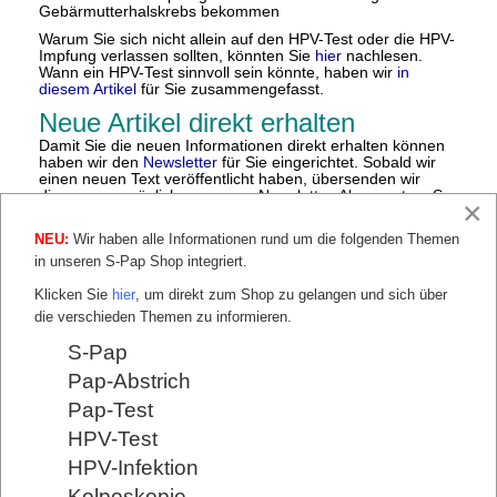
Gebärmutterhalskrebs bekommen
Warum Sie sich nicht allein auf den HPV-Test oder die HPV-
Impfung verlassen sollten, könnten Sie
hier
nachlesen.
Wann ein HPV-Test sinnvoll sein könnte, haben wir
in
diesem Artikel
für Sie zusammengefasst.
Neue Artikel direkt erhalten
Damit Sie die neuen Informationen direkt erhalten können
haben wir den
Newsletter
für Sie eingerichtet. Sobald wir
einen neuen Text veröffentlicht haben, übersenden wir
diesen unverzüglich an unsere Newsletter-Abonnenten. So
×
verpassen Sie keine neuen Informationen und sind immer
gut informiert.
NEU:
Wir haben alle Informationen rund um die folgenden Themen
Wir möchten Sie unterstützen,
in unseren S-Pap Shop integriert.
damit Sie gesund werden und
Klicken Sie
hier
, um direkt zum Shop zu gelangen und sich über
gesund bleiben
die verschieden Themen zu informieren.
Unsere Website richtet sich an Frauen und Frauenärzte:
S-Pap
Für Frauen, die sich gut informiert für Ihre Gesundheit
selbst entscheiden
möchten und für Frauenärzte, die für
Pap-Abstrich
Ihre Patientinnen die beste Methode bei Vorsorge möchten.
Pap-Test
Damit Sie eine Entscheidung treffen können, was für Ihre
HPV-Test
Gesundheit das Beste wäre, müssten Sie gut informiert
sein. Wir wissen aus dem Praxisalltag und aus
HPV-Infektion
wissenschaftlichen Untersuchungen, wie schwierig es ist,
verlässliche, verständliche und vollständige Informationen
Kolposkopie