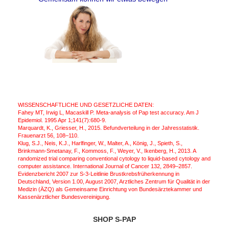
WISSENSCHAFTLICHE UND GESETZLICHE DATEN:
Fahey MT, Irwig L, Macaskill P. Meta-analysis of Pap test accuracy. Am J
Epidemiol. 1995 Apr 1;141(7):680-9.
Marquardt, K., Griesser, H., 2015. Befundverteilung in der Jahresstatistik.
Frauenarzt 56, 108–110.
Klug, S.J., Neis, K.J., Harlfinger, W., Malter, A., König, J., Spieth, S.,
Brinkmann-Smetanay, F., Kommoss, F., Weyer, V., Ikenberg, H., 2013. A
randomized trial comparing conventional cytology to liquid-based cytology and
computer assistance. International Journal of Cancer 132, 2849–2857.
Evidenzbericht 2007 zur S-3-Leitlinie Brustkrebsfrüherkennung in
Deutschland, Version 1.00, August 2007, Arztliches Zentrum für Qualität in der
Medizin (ÄZQ) als Gemeinsame Einrichtung von Bundesärztekammer und
Kassenärztlicher Bundesvereinigung.
SHOP S-PAP