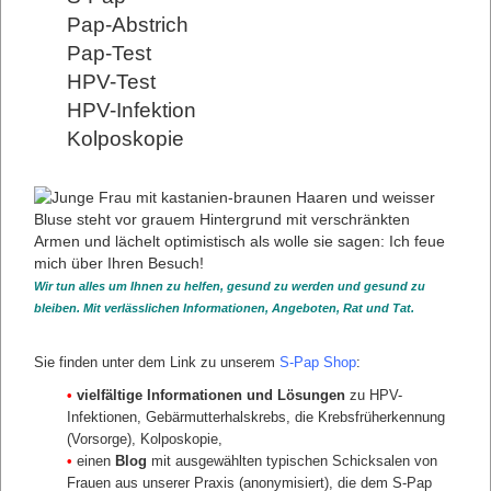
Pap-Abstrich
sfasdfsf
Pap-Test
"Desfasdf"
HPV-Test
asfsa
HPV-Infektion
asfs
Kolposkopie
sfasdf
Unterseite 1 Unterseite 2 Unterseite 3 Unterseite 4
DOWNLOADS
Kurzpräsentation für die Krankenkasse
Unser Flyer zum S-Pap
Wir tun alles um Ihnen zu helfen, gesund zu werden und gesund zu
zurück
bleiben. Mit verlässlichen Informationen, Angeboten, Rat und Tat.
Sie finden unter dem Link zu unserem
S-Pap Shop
:
•
vielfältige Informationen und Lösungen
zu HPV-
Infektionen, Gebärmutterhalskrebs, die Krebsfrüherkennung
(Vorsorge), Kolposkopie,
•
einen
Blog
mit ausgewählten typischen Schicksalen von
Frauen aus unserer Praxis (anonymisiert), die dem S-Pap