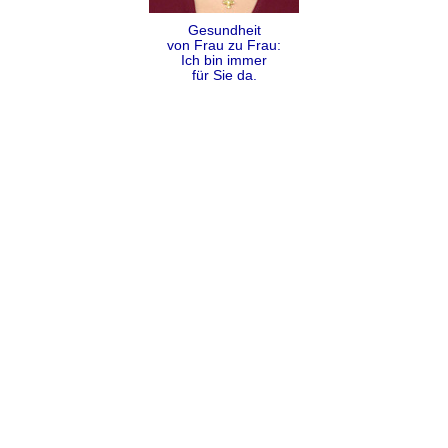
Gesundheit
von Frau zu Frau:
Ich bin immer
für Sie da.
Folgen
Teilen
Kontakt
Impressum
Datenschutz
AGB
Sitemap
Copyright Dr. Alexandra Coumbos 2009 - 2026 ©
Cookies helfen uns bei der Bereitstellung unserer Dienste. Mit
Nutzung unserer Dienste erklären Sie sich damit einverstanden,